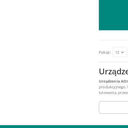
Pokaż:
Urządze
Urządzenia AOI
produkcyjnego. W
lutowania, prze
Automaty inspek
w procesach wyma
zautomatyzowany
Zastosow