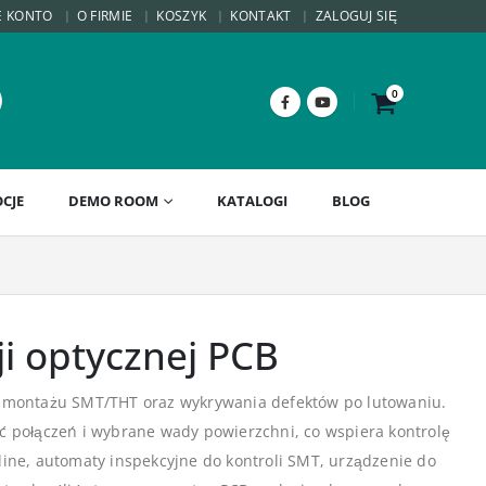
E KONTO
O FIRMIE
KOSZYK
KONTAKT
ZALOGUJ SIĘ
0
CJE
DEMO ROOM
KATALOGI
BLOG
i optycznej PCB
li montażu SMT/THT oraz wykrywania defektów po lutowaniu.
ść połączeń i wybrane wady powierzchni, co wspiera kontrolę
line, automaty inspekcyjne do kontroli SMT, urządzenie do