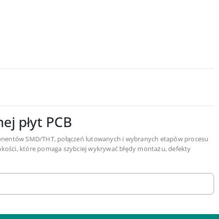
ej płyt PCB
mponentów SMD/THT, połączeń lutowanych i wybranych etapów procesu
jakości, które pomaga szybciej wykrywać błędy montażu, defekty
owym, po lutowaniu falowym, przy kontroli powłok ochronnych oraz
nej przeznaczone dla produkcji elektroniki, działów jakości, R&D i
 PCB