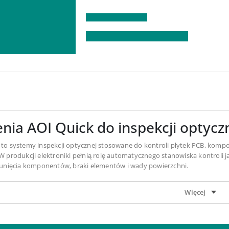
nia AOI Quick do inspekcji optyczn
to systemy inspekcji optycznej stosowane do kontroli płytek PCB, ko
 produkcji elektroniki pełnią rolę automatycznego stanowiska kontroli 
sunięcia komponentów, braki elementów i wady powierzchni.
cyjne AOI Quick można stosować po montażu SMT, po lutowaniu rozpływ
gających analizy 2D lub 3D. W praktyce są to maszyny do inspekcji optycz
ch linii PCB.
anie urządzeń AOI w kontroli jakości