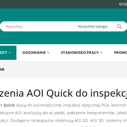
MOJ
OTY
DOZOWANIE
STANOWISKO PRACY
PROMO
JNA
zenia AOI Quick do inspekcj
I Quick
służą do automatycznej inspekcji optycznej PCB, kontro
kcyjne AOI analizują obraz płytki, położenie komponentów, jako
ukcji. Dostępne rozwiązania obejmują AOI 2D, AOI 3D, systemy in