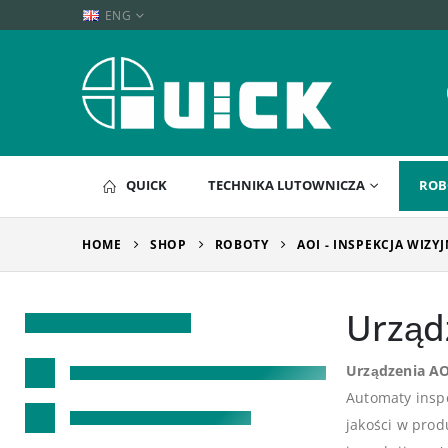
ENG
QUICK
TECHNIKA LUTOWNICZA
ROB
HOME
SHOP
ROBOTY
AOI - INSPEKCJA WIZY
Urząd
Urządzenia AO
Automaty inspe
jakości w prod