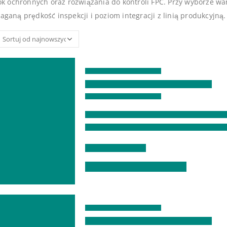
ok ochronnych oraz rozwiązania do kontroli FPC. Przy wyborze wa
ganą prędkość inspekcji i poziom integracji z linią produkcyjną.