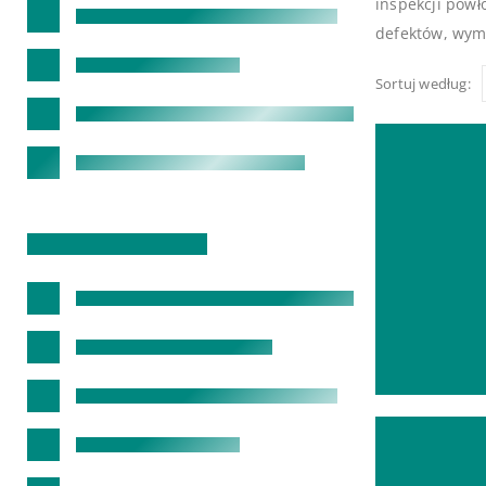
inspekcji powł
defektów, wyma
Sortuj według: