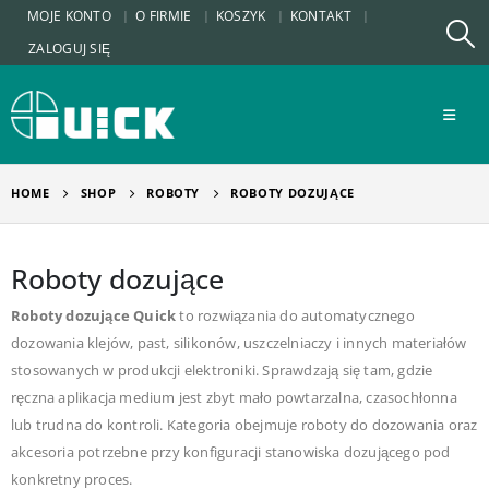
MOJE KONTO
O FIRMIE
KOSZYK
KONTAKT
ZALOGUJ SIĘ
HOME
SHOP
ROBOTY
ROBOTY DOZUJĄCE
Roboty dozujące
Roboty dozujące Quick
to rozwiązania do automatycznego
dozowania klejów, past, silikonów, uszczelniaczy i innych materiałów
stosowanych w produkcji elektroniki. Sprawdzają się tam, gdzie
ręczna aplikacja medium jest zbyt mało powtarzalna, czasochłonna
lub trudna do kontroli. Kategoria obejmuje roboty do dozowania oraz
akcesoria potrzebne przy konfiguracji stanowiska dozującego pod
konkretny proces.