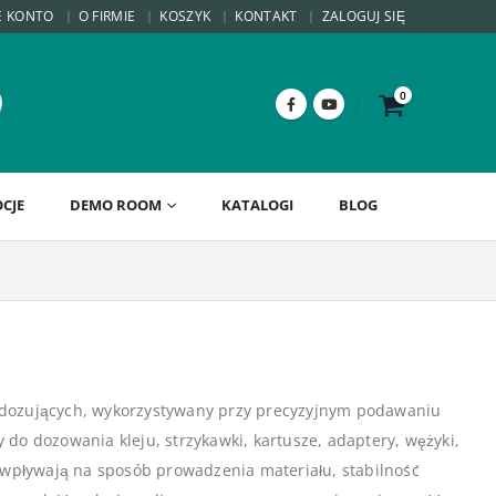
E KONTO
O FIRMIE
KOSZYK
KONTAKT
ZALOGUJ SIĘ
0
CJE
DEMO ROOM
KATALOGI
BLOG
 dozujących, wykorzystywany przy precyzyjnym podawaniu
y do dozowania kleju, strzykawki, kartusze, adaptery, wężyki,
 wpływają na sposób prowadzenia materiału, stabilność