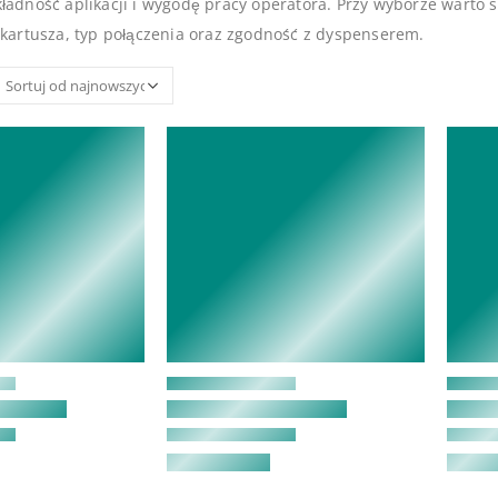
kładność aplikacji i wygodę pracy operatora. Przy wyborze wart
 kartusza, typ połączenia oraz zgodność z dyspenserem.