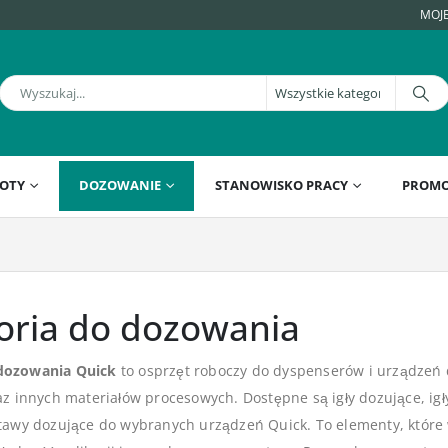
MOJ
OTY
DOZOWANIE
STANOWISKO PRACY
PROMO
oria do dozowania
dozowania Quick
to osprzęt roboczy do dyspenserów i urządzeń
raz innych materiałów procesowych. Dostępne są igły dozujące, igł
stawy dozujące do wybranych urządzeń Quick. To elementy, które