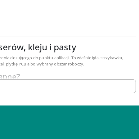
rów, kleju i pasty
ia dozującego do punktu aplikacji. To właśnie igła, strzykawka,
tal, płytkę PCB albo wybrany obszar roboczy.
tępne?
k