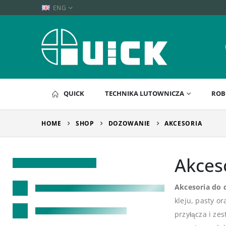
ENG
QUICK
TECHNIKA LUTOWNICZA
ROB
HOME
SHOP
DOZOWANIE
AKCESORIA
Akces
Akcesoria do 
kleju, pasty o
przyłącza i ze