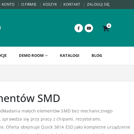
E KONTO
O FIRMIE
KOSZYK
KONTAKT
ZALOGUJ SIĘ
0
CJE
DEMO ROOM
KATALOGI
BLOG
ementów SMD
i odkładania małych elementów SMD bez mechanicznego
, sprawdza się przy pracy z chipami, rezystorami,
e. Oferta obejmuje Quick 381A ESD jako kompletne urządzenie