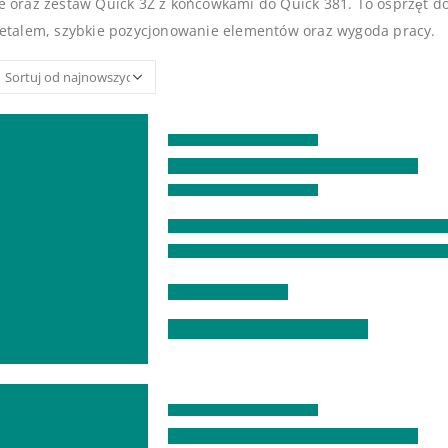
 oraz zestaw Quick 3Z z końcówkami do Quick 381. To osprzęt do se
detalem, szybkie pozycjonowanie elementów oraz wygoda pracy.