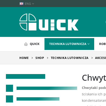
ENG
QUICK
TECHNIKA LUTOWNICZA
ROB
HOME
SHOP
TECHNIKA LUTOWNICZA
AKCES
Chwyt
Chwytaki pod
ściskania ich 
kondensatoram