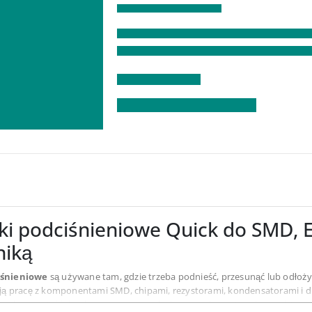
i podciśnieniowe Quick do SMD, ES
niką
iśnieniowe
są używane tam, gdzie trzeba podnieść, przesunąć lub odłoż
ją pracę z komponentami SMD, chipami, rezystorami, kondensatorami i dr
wala przenieść detal za pomocą ssawki, bez nacisku na jego krawędzie.