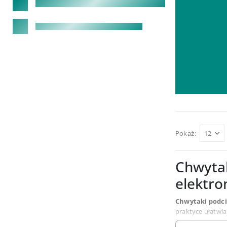
Pokaż:
Chwytak
elektro
Chwytaki podc
praktyce ułatwia
Podciśnienie poz