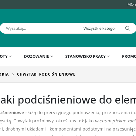
MOJ
OTY
DOZOWANIE
STANOWISKO PRACY
PROMO
ORIA
CHWYTAKI PODCIŚNIENIOWE
aki podciśnieniowe do el
ciśnieniowe
służą do precyzyjnego podnoszenia, przenoszenia 
pęsetą. Chwytak próżniowy, określany też jako
vacuum pickup tool
i, drobnymi układami i komponentami podatnymi na przesunięci