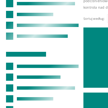
podciśnieniowe
kontrola nad 
Sortuj według: