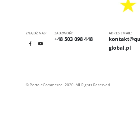
FAQ – c
Do czego
ZNAJDŹ NAS:
ZADZWOŃ:
ADRES EMAIL:
Chwytak podciśn
+48 503 098 448
kontakt@qu
komponentach SM
global.pl
Czym chw
Pęseta chwyta e
ściskania ich k
Kiedy w
© Porto eCommerce. 2020. All Rights Reserved
Quick 381A ESD 
komponentami e
Do czego
Quick 3Z to zes
lub kształtach.