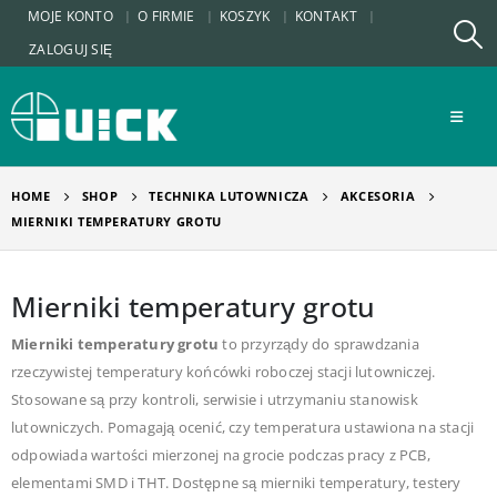
MOJE KONTO
O FIRMIE
KOSZYK
KONTAKT
ZALOGUJ SIĘ
HOME
SHOP
TECHNIKA LUTOWNICZA
AKCESORIA
MIERNIKI TEMPERATURY GROTU
Mierniki temperatury grotu
Mierniki temperatury grotu
to przyrządy do sprawdzania
rzeczywistej temperatury końcówki roboczej stacji lutowniczej.
Stosowane są przy kontroli, serwisie i utrzymaniu stanowisk
lutowniczych. Pomagają ocenić, czy temperatura ustawiona na stacji
odpowiada wartości mierzonej na grocie podczas pracy z PCB,
elementami SMD i THT. Dostępne są mierniki temperatury, testery