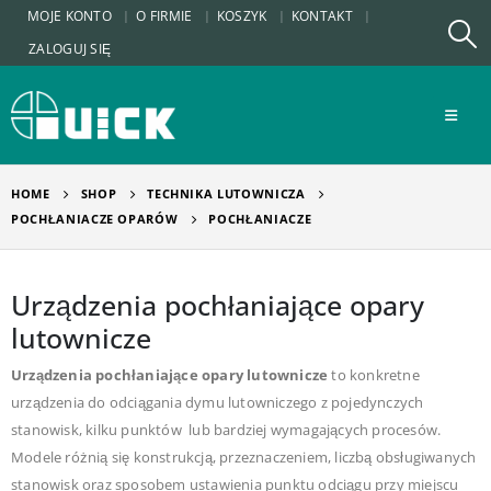
MOJE KONTO
O FIRMIE
KOSZYK
KONTAKT
ZALOGUJ SIĘ
HOME
SHOP
TECHNIKA LUTOWNICZA
POCHŁANIACZE OPARÓW
POCHŁANIACZE
Urządzenia pochłaniające opary
lutownicze
Urządzenia pochłaniające opary lutownicze
to konkretne
urządzenia do odciągania dymu lutowniczego z pojedynczych
stanowisk, kilku punktów lub bardziej wymagających procesów.
Modele różnią się konstrukcją, przeznaczeniem, liczbą obsługiwanych
stanowisk oraz sposobem ustawienia punktu odciągu przy miejscu