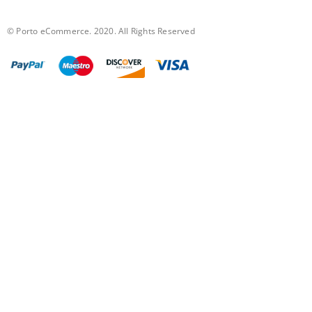
ważne są liczba stanowisk, rozmieszczenie punktów odciągu i
intensywność pracy.
© Porto eCommerce. 2020. All Rights Reserved
Czym różni się kompaktowy pochłaniacz
od wydajniejszego systemu odciągu?
Kompaktowy pochłaniacz jest przeznaczony głównie do pojedynczego
stanowiska i prostszej organizacji pracy. Wydajniejszy system odciągu
lepiej pasuje do częstego lutowania, większego obszaru roboczego, kilku
operatorów albo procesów prowadzonych przez dłuższy czas.
Czy pochłaniacz oparów Quick nadaje się
do reworku PCB?
Tak, pochłaniacz oparów może być stosowany przy reworku PCB, pracy z
hot-air, lutowaniu SMD i naprawach serwisowych. Trzeba dobrać
urządzenie do intensywności pracy oraz ustawić punkt odciągu możliwie
blisko miejsca powstawania dymu.
Czy do pochłaniacza Quick trzeba dobrać
osobno filtry i akcesoria?
Filtry są elementami eksploatacyjnymi i muszą być dopasowane do
konkretnego modelu pochłaniacza. Akcesoria, takie jak rury, głowice lub
wysięgniki, dobiera się wtedy, gdy trzeba dopasować punkt odciągu do
układu stanowiska pracy.