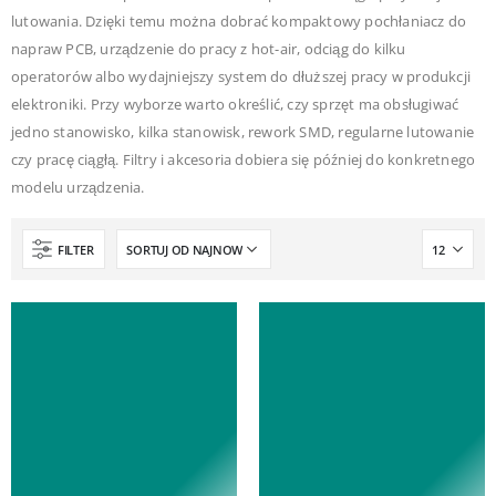
lutowania. Dzięki temu można dobrać kompaktowy pochłaniacz do
napraw PCB, urządzenie do pracy z hot-air, odciąg do kilku
operatorów albo wydajniejszy system do dłuższej pracy w produkcji
elektroniki. Przy wyborze warto określić, czy sprzęt ma obsługiwać
jedno stanowisko, kilka stanowisk, rework SMD, regularne lutowanie
czy pracę ciągłą. Filtry i akcesoria dobiera się później do konkretnego
modelu urządzenia.
FILTER