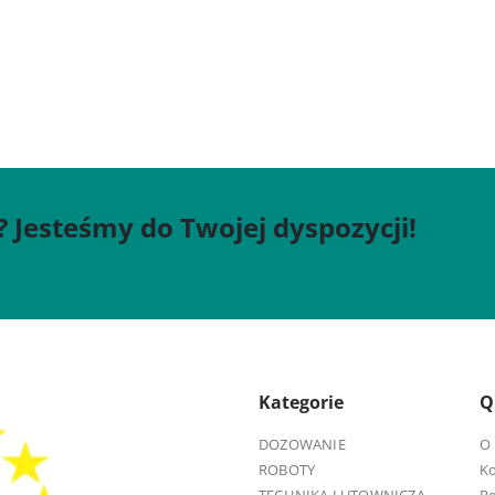
? Jesteśmy do Twojej dyspozycji!
Kategorie
Q
DOZOWANIE
O 
ROBOTY
K