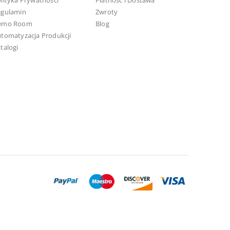
lityka Prywatności
Płatność i Dostawa
egulamin
Zwroty
emo Room
Blog
tomatyzacja Produkcji
talogi