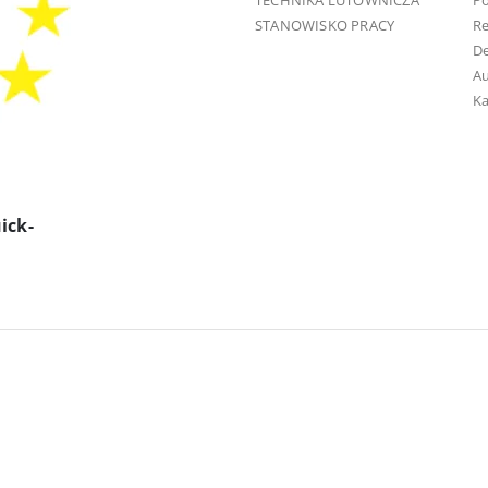
TECHNIKA LUTOWNICZA
Po
STANOWISKO PRACY
R
D
Au
Ka
ick-