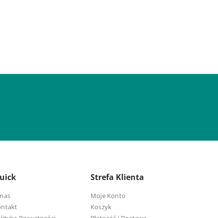
uick
Strefa Klienta
nas
Moje Konto
ontakt
Koszyk