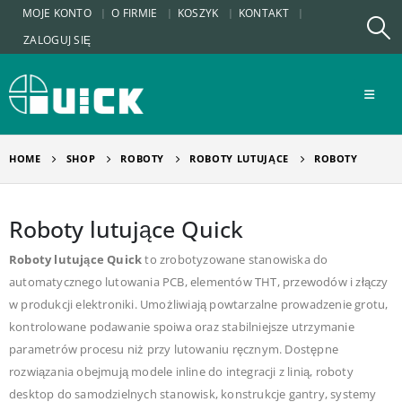
MOJE KONTO
O FIRMIE
KOSZYK
KONTAKT
ZALOGUJ SIĘ
HOME
SHOP
ROBOTY
ROBOTY LUTUJĄCE
ROBOTY
Roboty lutujące Quick
Roboty lutujące Quick
to zrobotyzowane stanowiska do
automatycznego lutowania PCB, elementów THT, przewodów i złączy
w produkcji elektroniki. Umożliwiają powtarzalne prowadzenie grotu,
kontrolowane podawanie spoiwa oraz stabilniejsze utrzymanie
parametrów procesu niż przy lutowaniu ręcznym. Dostępne
rozwiązania obejmują modele inline do integracji z linią, roboty
desktop do samodzielnych stanowisk, konstrukcje gantry, systemy