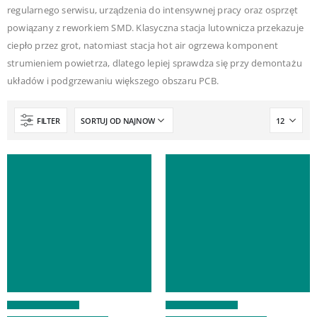
regularnego serwisu, urządzenia do intensywnej pracy oraz osprzęt
powiązany z reworkiem SMD. Klasyczna stacja lutownicza przekazuje
ciepło przez grot, natomiast stacja hot air ogrzewa komponent
strumieniem powietrza, dlatego lepiej sprawdza się przy demontażu
układów i podgrzewaniu większego obszaru PCB.
FILTER