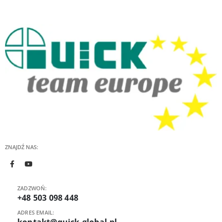
Dobór urządzenia zacznij od rodzaju pracy. Do prostych napraw i
okazjonalnego reworku wystarczy kompaktowa stacja lutownicza hot air.
Do regularnego serwisu telefonów, laptopów, modułów elektronicznych i
płytek PCB lepiej wybrać model z większą kontrolą temperatury i
przepływu powietrza. Przy intensywnej pracy znaczenie mają także
ergonomia kolby, dostępność dysz, części eksploatacyjnych i wygodne
ustawienie urządzenia na stanowisku.
do SMD
– lutowanie i wylutowywanie małych komponentów oraz
układów scalonych,
do reworku PCB
– naprawy płytek, modułów i sekcji wymagających
lokalnego podgrzewania,
do serwisu elektroniki
– demontaż elementów, poprawki lutownicze
i praca z różnymi obudowami,
do R&D
– prototypowanie, testy procesu i dobór parametrów pracy
hot air,
ZNAJDŹ NAS:
do szkół technicznych
– nauka pracy ze stacją hot air i dobór dysz
do komponentów.
Stacja hot air, dysze i akcesoria
ZADZWOŃ:
Stacja lutownicza hot air powinna być dobierana razem z osprzętem.
+48 503 098 448
Dysze hot air wpływają na szerokość i kierunek strumienia powietrza, a
kolba decyduje o wygodzie prowadzenia narzędzia przy płytce. Przy
ADRES EMAIL:
naprawach elementów SMD ważne jest dopasowanie końcówki do typu