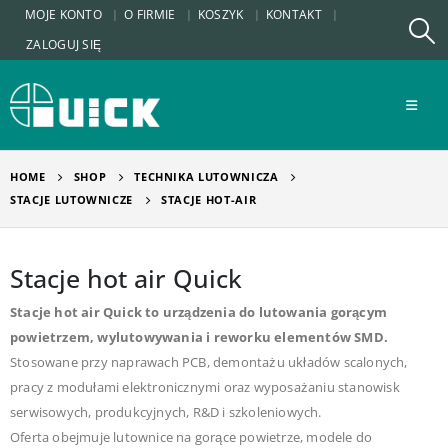
MOJE KONTO
O FIRMIE
KOSZYK
KONTAKT
ZALOGUJ SIĘ
HOME
SHOP
TECHNIKA LUTOWNICZA
STACJE LUTOWNICZE
STACJE HOT-AIR
Stacje hot air Quick
Stacje hot air Quick to urządzenia do lutowania gorącym
powietrzem, wylutowywania i reworku elementów SMD.
Stosowane przy naprawach PCB, demontażu układów scalonych,
pracy z modułami elektronicznymi oraz wyposażaniu stanowisk
serwisowych, produkcyjnych, R&D i szkoleniowych.
Oferta obejmuje lutownice na gorące powietrze, modele do