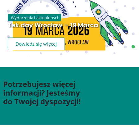
Wydarzenia i aktualności
Tek.day Wrocław – 19 Marca
Dowiedz się więcej
Potrzebujesz więcej
informacji? Jesteśmy
do Twojej dyspozycji!