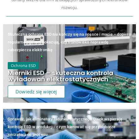
rozwoju.
Skuteczna ochrona ESD nie kończy się na opasce i macie – dopiero
regularne pomiary pokazują, czy stanowisko naprawdę
zabezpiecza elektronikę
Ochrona ESD
Mierniki ESD – skuteczna kontrola
wyładowań elektrostatycznych
Dowiedz się więcej
Sprawdź, jak eliminatory ładunku statycznego Quick wspierają
kontrolę ESD w produkcji i czym kierować się przy doborze
jonizatora do procesu.