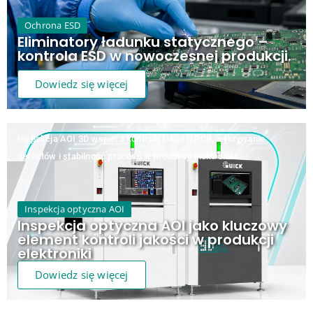
Ochrona ESD
Eliminatory ładunku statycznego –
kontrola ESD w nowoczesnej produkcji.
Dowiedz się więcej
Inspekcja AOI 3D wspiera kontrolę jakości PCB, wykrywanie
defektów i stabilność procesu w produkcji elektroniki.
Inspekcja optyczna AOI
Inspekcja optyczna AOI jako kluczowy
element kontroli jakości w produkcji
elektroniki
Dowiedz się więcej