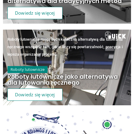
alternatywa dla tradycyjnych metod
Dowiedz się więcej
Roboty lutownicze mogą być skuteczną alternatywą dla lutowania
ręcznego wszędzie tam, gdzie liczy się powtarzalność, precyzja i
lepsza organizacja procesu.
Roboty lutownicze
Roboty lutownicze jako alternatywa
dla lutowania ręcznego
Dowiedz się więcej
Już niedługo pojawimy się na TEK.day we Wrocławiu. To dobra
okazja, żeby spotkać się z nami i porozmawiać o rozwiązaniach