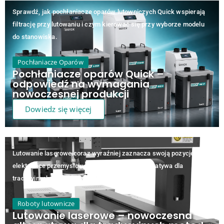
Sprawdź, jak pochłaniacze oparów lutowniczych Quick wspierają
filtrację przy lutowaniu i czym kierować się przy wyborze modelu
do stanowiska.
Pochłaniacze Oparów
Pochłaniacze oparów Quick –
odpowiedź na wymagania
nowoczesnej produkcji
Dowiedz się więcej
Lutowanie laserowe coraz wyraźniej zaznacza swoją pozycję w
elektronice przemysłowej jako precyzyjna alternatywa dla
tradycyjnych metod łączenia.
Roboty lutownicze
Lutowanie laserowe – nowoczesna