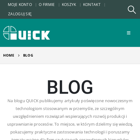
MOJE KONTO
O FIRMIE
KOSZYK
KONTAKT
ZALOGUJ SIĘ
HOME
BLOG
BLOG
Na blogu QUICK publikujemy artykuły poświęcone nowoczesnym
technologiom stosowanym w przemyśle, ze szczególnym
uwzględnieniem rozwiązań wspierających rozwój produkcji i
usprawnianie procesów. To miejsce, w którym dzielimy się wiedzą,
pokazujemy praktyczne zastosowania technologii i poruszamy
tematy ważne dla firm szukających sprawdzonych kierunków