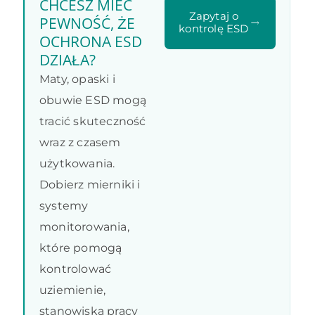
CHCESZ MIEĆ
Zapytaj o
PEWNOŚĆ, ŻE
kontrolę ESD
OCHRONA ESD
DZIAŁA?
Maty, opaski i
obuwie ESD mogą
tracić skuteczność
wraz z czasem
użytkowania.
Dobierz mierniki i
systemy
monitorowania,
które pomogą
kontrolować
uziemienie,
stanowiska pracy