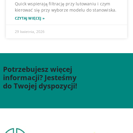
Quick wspierają filtrację przy lutowaniu i czym
kierować się przy wyborze modelu do stanowiska.
CZYTAJ WIĘCEJ »
29 kwietnia, 2026
Potrzebujesz więcej
informacji? Jesteśmy
do Twojej dyspozycji!