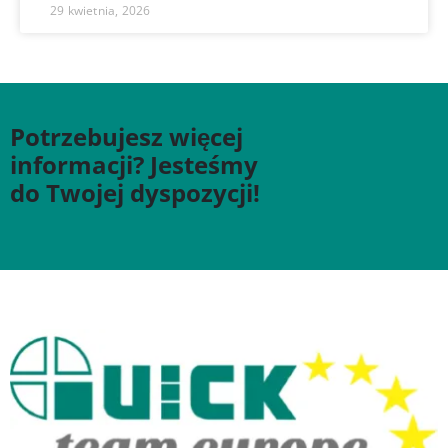
29 kwietnia, 2026
Potrzebujesz więcej
informacji? Jesteśmy
do Twojej dyspozycji!