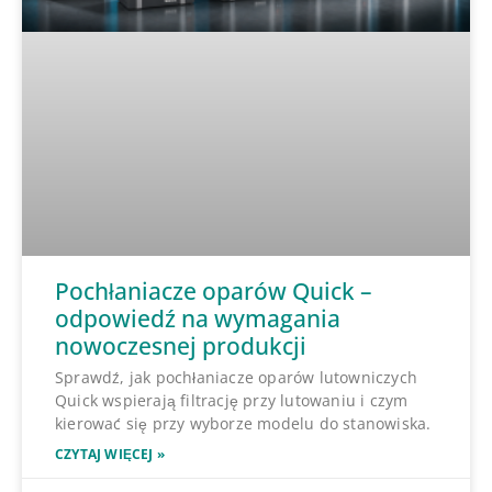
Pochłaniacze oparów Quick –
odpowiedź na wymagania
nowoczesnej produkcji
Sprawdź, jak pochłaniacze oparów lutowniczych
Quick wspierają filtrację przy lutowaniu i czym
kierować się przy wyborze modelu do stanowiska.
CZYTAJ WIĘCEJ »