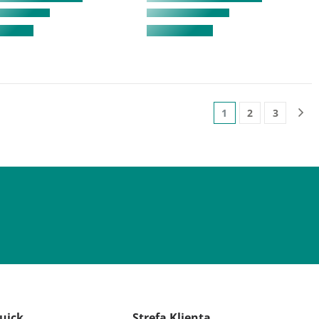
1
2
3
uick
Strefa Klienta