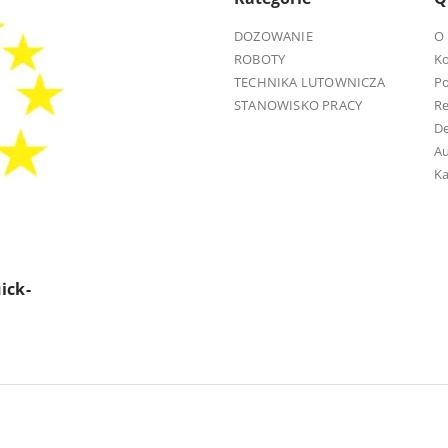
DOZOWANIE
O 
ROBOTY
K
TECHNIKA LUTOWNICZA
Po
STANOWISKO PRACY
R
D
Au
Ka
ick-