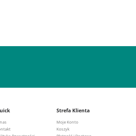
uick
Strefa Klienta
nas
Moje Konto
ontakt
Koszyk