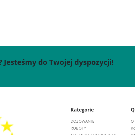
? Jesteśmy do Twojej dyspozycji!
Kategorie
Q
DOZOWANIE
O 
ROBOTY
K