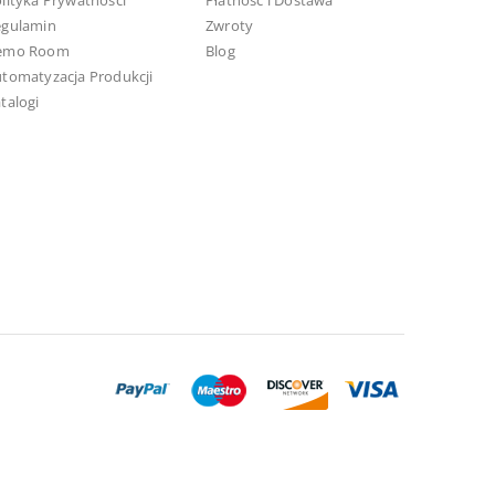
lityka Prywatności
Płatność i Dostawa
egulamin
Zwroty
emo Room
Blog
tomatyzacja Produkcji
talogi