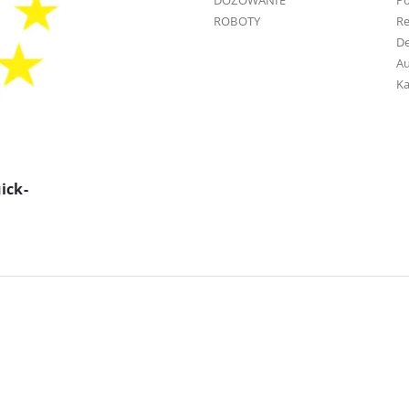
DOZOWANIE
Po
ROBOTY
R
D
Au
Ka
ick-