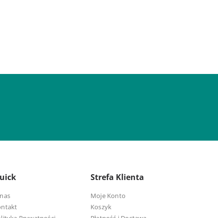
uick
Strefa Klienta
nas
Moje Konto
ontakt
Koszyk