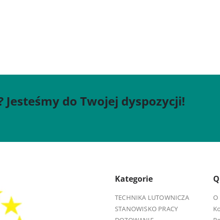
? Jesteśmy do Twojej dyspozycji!
Kategorie
Q
TECHNIKA LUTOWNICZA
O 
STANOWISKO PRACY
K