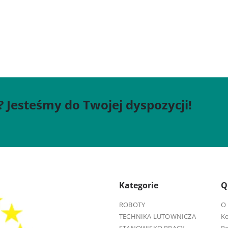
? Jesteśmy do Twojej dyspozycji!
Kategorie
Q
ROBOTY
O 
TECHNIKA LUTOWNICZA
K