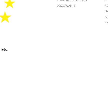
STANOWISKO PRACY
Po
DOZOWANIE
R
D
Au
Ka
ick-