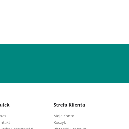
uick
Strefa Klienta
nas
Moje Konto
ontakt
Koszyk