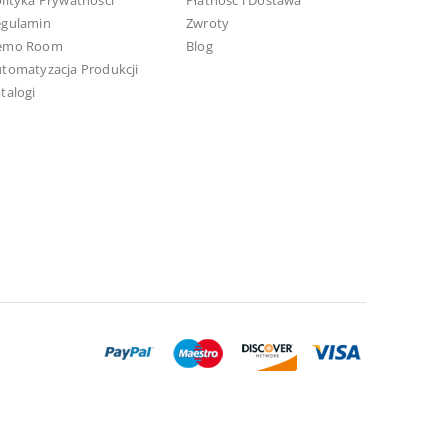
lityka Prywatności
Płatność i Dostawa
egulamin
Zwroty
emo Room
Blog
tomatyzacja Produkcji
talogi