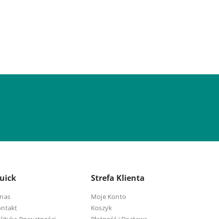
uick
Strefa Klienta
nas
Moje Konto
ontakt
Koszyk