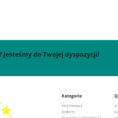
? Jesteśmy do Twojej dyspozycji!
Kategorie
Q
DOZOWANIE
O 
ROBOTY
K