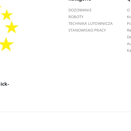
DOZOWANIE
O 
ROBOTY
K
TECHNIKA LUTOWNICZA
Po
STANOWISKO PRACY
R
D
Au
Ka
ick-