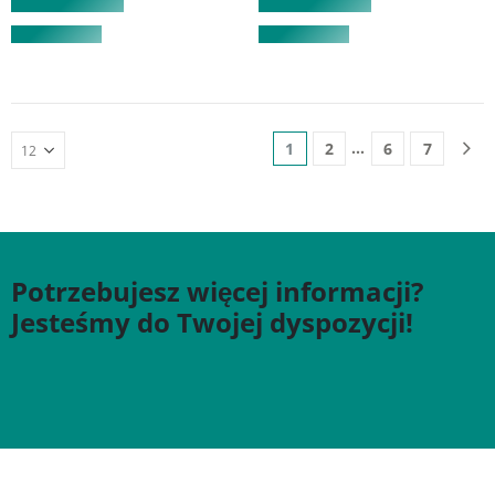
…
1
2
6
7
Potrzebujesz więcej informacji?
Jesteśmy do Twojej dyspozycji!