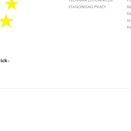
TECHNIKA LUTOWNICZA
Po
STANOWISKO PRACY
R
D
Au
Ka
ick-