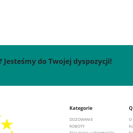
? Jesteśmy do Twojej dyspozycji!
Kategorie
Q
DOZOWANIE
O 
ROBOTY
K