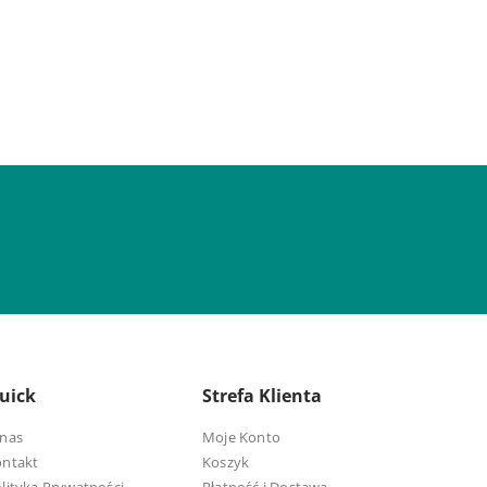
uick
Strefa Klienta
nas
Moje Konto
ontakt
Koszyk