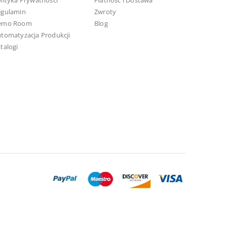
lityka Prywatności
Płatność i Dostawa
egulamin
Zwroty
emo Room
Blog
tomatyzacja Produkcji
talogi