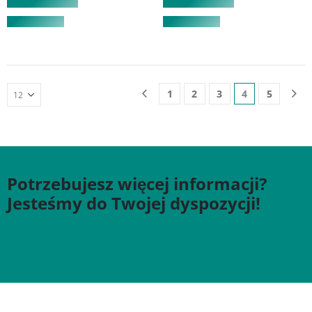
1
2
3
4
5
Potrzebujesz więcej informacji?
Jesteśmy do Twojej dyspozycji!