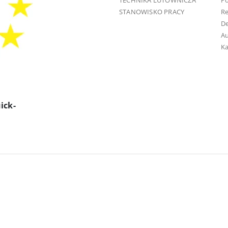
TECHNIKA LUTOWNICZA
Po
STANOWISKO PRACY
R
D
Au
Ka
ick-