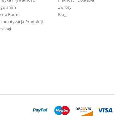
lityka Prywatności
Płatność i Dostawa
egulamin
Zwroty
emo Room
Blog
tomatyzacja Produkcji
talogi