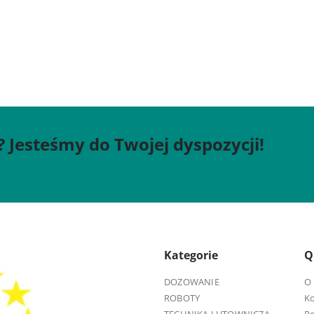
? Jesteśmy do Twojej dyspozycji!
Kategorie
Q
DOZOWANIE
O 
ROBOTY
K