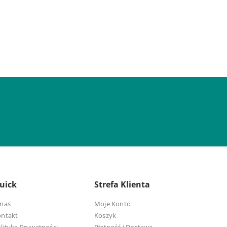
uick
Strefa Klienta
nas
Moje Konto
ontakt
Koszyk