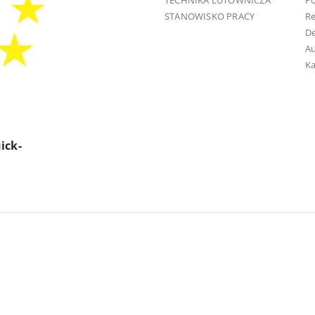
TECHNIKA LUTOWNICZA
Po
STANOWISKO PRACY
R
D
Au
Ka
ick-