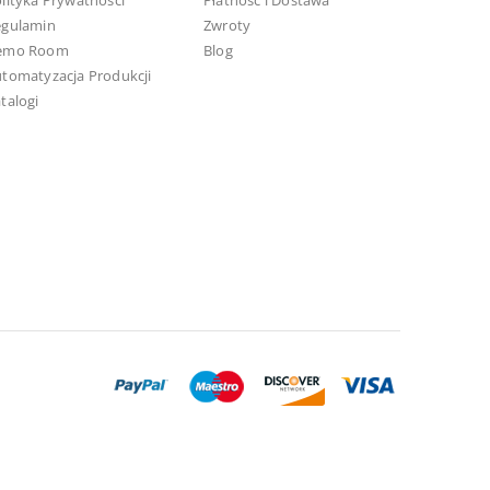
lityka Prywatności
Płatność i Dostawa
egulamin
Zwroty
emo Room
Blog
tomatyzacja Produkcji
talogi