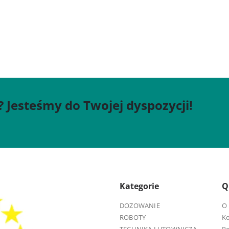
? Jesteśmy do Twojej dyspozycji!
Kategorie
Q
DOZOWANIE
O 
ROBOTY
K