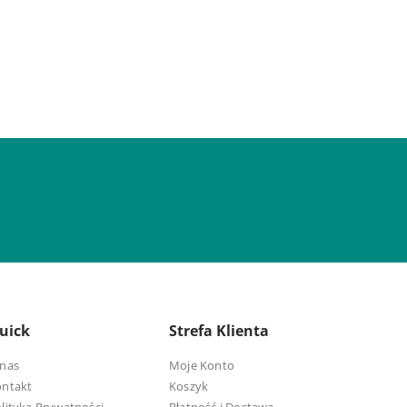
uick
Strefa Klienta
nas
Moje Konto
ontakt
Koszyk