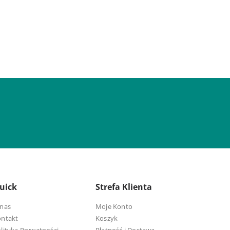
uick
Strefa Klienta
nas
Moje Konto
ontakt
Koszyk