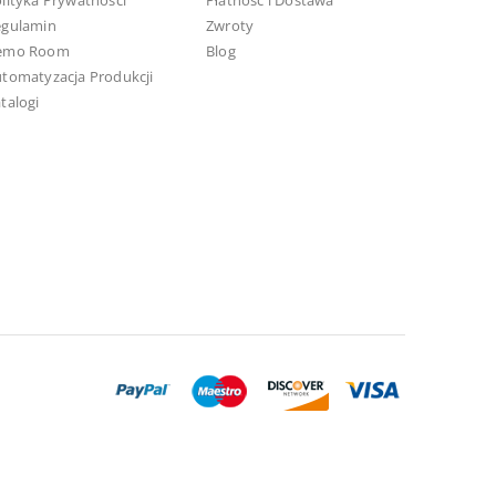
lityka Prywatności
Płatność i Dostawa
egulamin
Zwroty
emo Room
Blog
tomatyzacja Produkcji
talogi