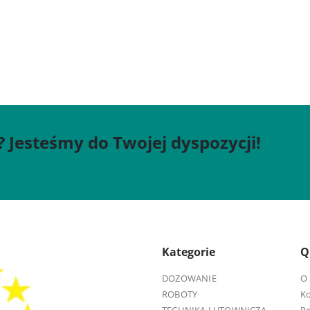
? Jesteśmy do Twojej dyspozycji!
Kategorie
Q
DOZOWANIE
O 
ROBOTY
K