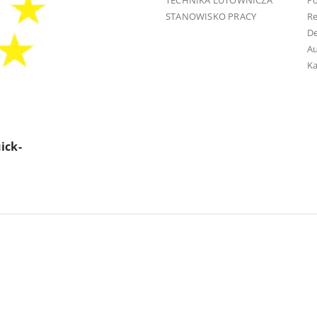
TECHNIKA LUTOWNICZA
Po
STANOWISKO PRACY
R
D
Au
Ka
ick-