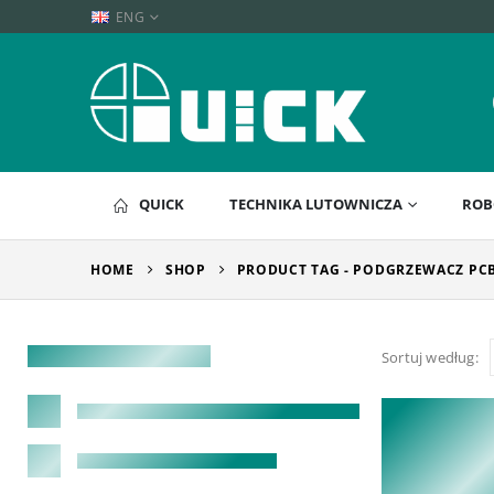
ENG
QUICK
TECHNIKA LUTOWNICZA
ROB
HOME
SHOP
PRODUCT TAG -
PODGRZEWACZ PC
Sortuj według: