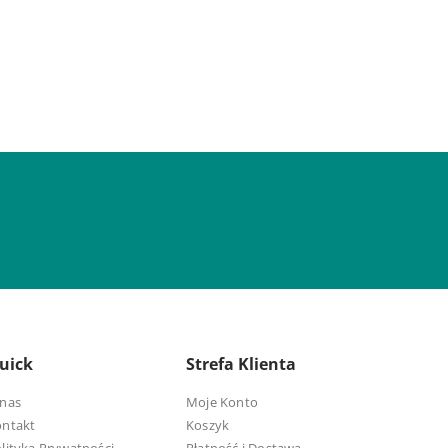
uick
Strefa Klienta
nas
Moje Konto
ontakt
Koszyk