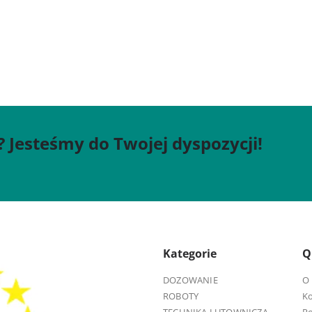
? Jesteśmy do Twojej dyspozycji!
Kategorie
Q
DOZOWANIE
O 
ROBOTY
K