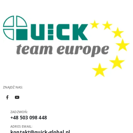
ZNAJDŹ NAS:
ZADZWOŃ:
+48 503 098 448
ADRES EMAIL:
kontakt@quick-global.pl