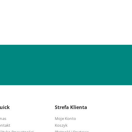
uick
Strefa Klienta
nas
Moje Konto
ontakt
Koszyk