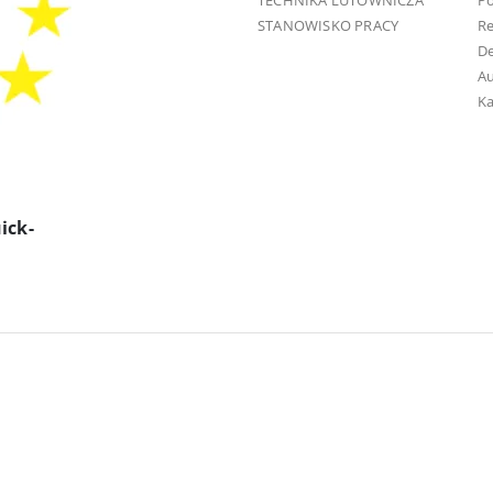
TECHNIKA LUTOWNICZA
Po
STANOWISKO PRACY
R
D
Au
Ka
ick-