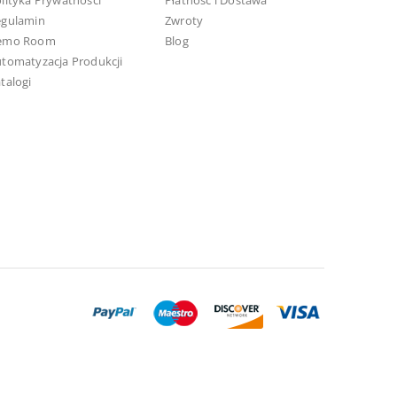
lityka Prywatności
Płatność i Dostawa
egulamin
Zwroty
emo Room
Blog
tomatyzacja Produkcji
talogi