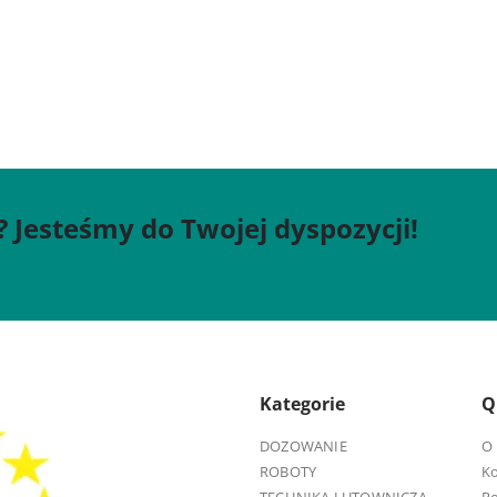
? Jesteśmy do Twojej dyspozycji!
Kategorie
Q
DOZOWANIE
O 
ROBOTY
K