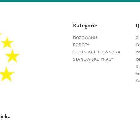
Kategorie
Q
DOZOWANIE
O 
ROBOTY
K
TECHNIKA LUTOWNICZA
Po
STANOWISKO PRACY
R
D
Au
Ka
ick-