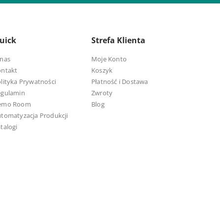
uick
Strefa Klienta
nas
Moje Konto
ontakt
Koszyk
lityka Prywatności
Płatność i Dostawa
egulamin
Zwroty
emo Room
Blog
tomatyzacja Produkcji
talogi