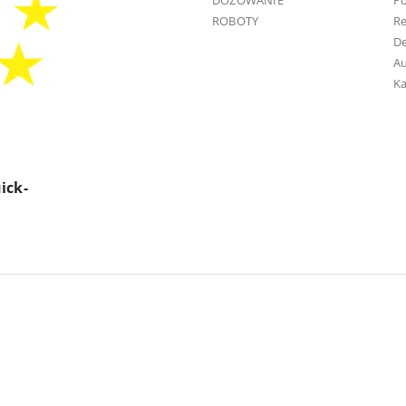
DOZOWANIE
Po
ROBOTY
R
D
Au
Ka
ick-