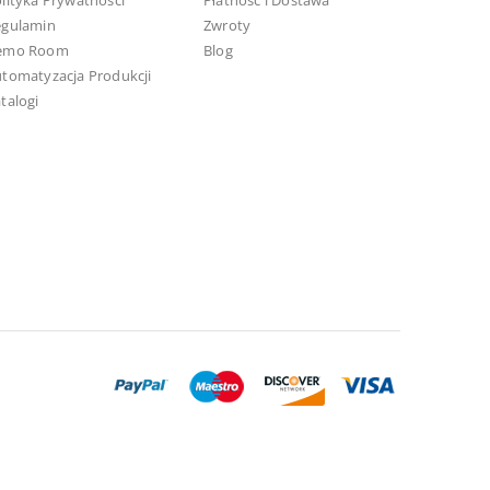
lityka Prywatności
Płatność i Dostawa
egulamin
Zwroty
emo Room
Blog
tomatyzacja Produkcji
talogi