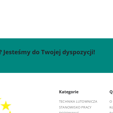
? Jesteśmy do Twojej dyspozycji!
Kategorie
Q
TECHNIKA LUTOWNICZA
O 
STANOWISKO PRACY
K