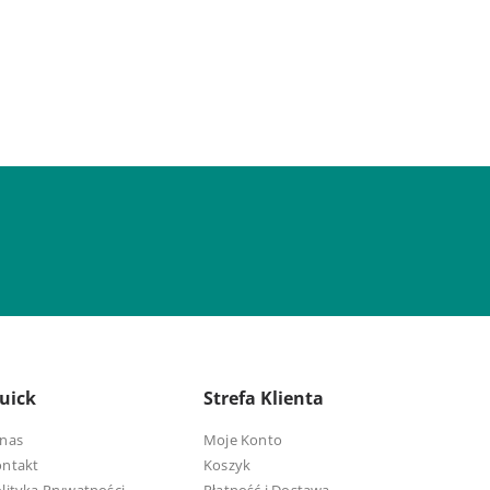
uick
Strefa Klienta
nas
Moje Konto
ontakt
Koszyk