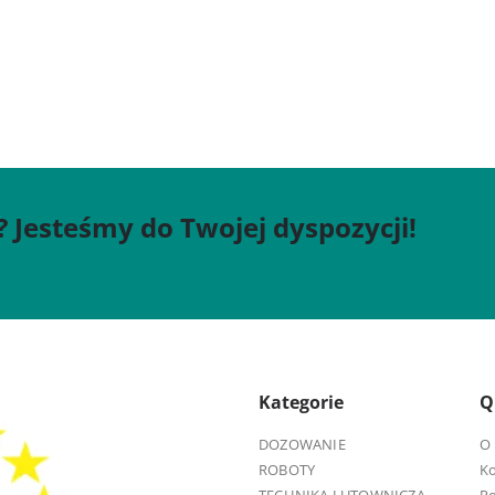
? Jesteśmy do Twojej dyspozycji!
Kategorie
Q
DOZOWANIE
O 
ROBOTY
K