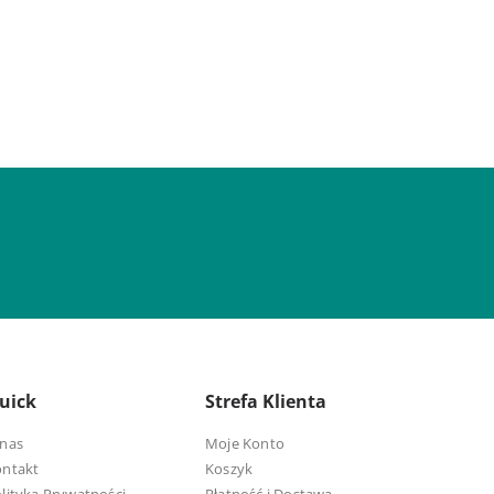
uick
Strefa Klienta
nas
Moje Konto
ontakt
Koszyk