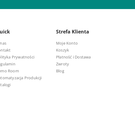
uick
Strefa Klienta
nas
Moje Konto
ontakt
Koszyk
lityka Prywatności
Płatność i Dostawa
egulamin
Zwroty
emo Room
Blog
tomatyzacja Produkcji
talogi