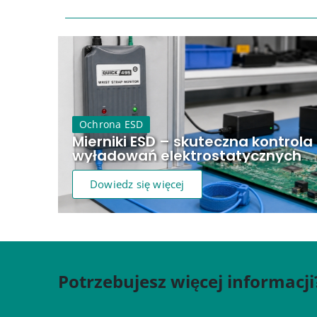
Ochrona ESD
Mierniki ESD – skuteczna kontrola
wyładowań elektrostatycznych
Dowiedz się więcej
Potrzebujesz więcej informacji