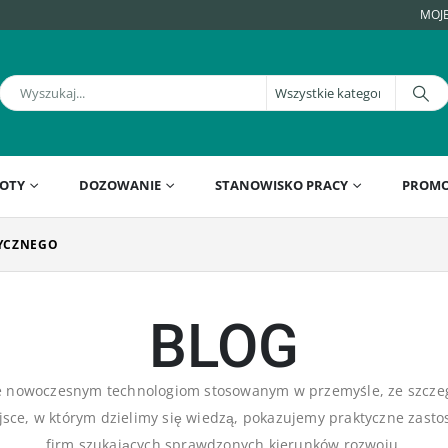
MOJ
OTY
DOZOWANIE
STANOWISKO PRACY
PROMO
TYCZNEGO
BLOG
ne nowoczesnym technologiom stosowanym w przemyśle, ze szcze
jsce, w którym dzielimy się wiedzą, pokazujemy praktyczne zast
firm szukających sprawdzonych kierunków rozwoju.