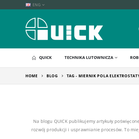
ENG
QUICK
TECHNIKA LUTOWNICZA
ROB
HOME
BLOG
TAG -
MIERNIK POLA ELEKTROSTA
Na blogu QUICK publikujemy artykuły poświęco
rozwój produkcji i usprawnianie procesów. To mie