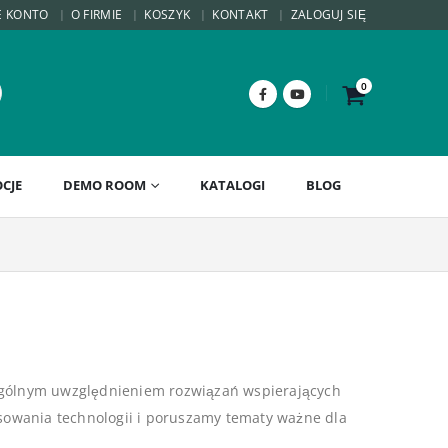
E KONTO
O FIRMIE
KOSZYK
KONTAKT
ZALOGUJ SIĘ
0
CJE
DEMO ROOM
KATALOGI
BLOG
gólnym uwzględnieniem rozwiązań wspierających
osowania technologii i poruszamy tematy ważne dla