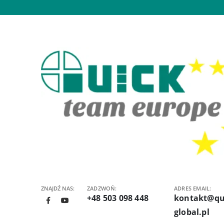
ZNAJDŹ NAS:
ZADZWOŃ:
ADRES EMAIL:
+48 503 098 448
kontakt@qu
global.pl