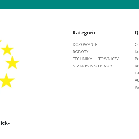
Kategorie
Q
DOZOWANIE
O 
ROBOTY
K
TECHNIKA LUTOWNICZA
Po
STANOWISKO PRACY
R
D
Au
Ka
ick-