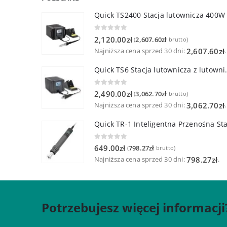
Quick TS2400 Stacja lutownicza 400W
0
out of 5
2,120.00
zł
2,607.60
zł
(
brutto)
Najniższa cena sprzed 30 dni:
.
2,607.60
zł
Quick TS6 Stacja 
0
out of 5
2,490.00
zł
3,062.70
zł
(
brutto)
Najniższa cena sprzed 30 dni:
.
3,062.70
zł
0
out of 5
649.00
zł
798.27
zł
(
brutto)
Najniższa cena sprzed 30 dni:
.
798.27
zł
Potrzebujesz więcej informacji