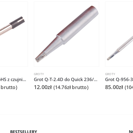
GROTY
GROTY
Grot Q305-2CF RoHS z czujnikiem do Quick 303D
Grot Q-T-2.4D do Quick 236/706/936A/3104/3102/TS1100
12.00
zł
85.00
zł
brutto)
(
14.76
zł
brutto)
(
10
BESTSELLERY
N