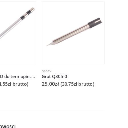
GROTY
GROTY
Grot Q-956-3D do termopincety Quick 986 do tweezera / TWZ120
Grot Q305-0
25.00
zł
29.90
zł
4.55
zł
brutto)
(
30.75
zł
brutto)
OWOŚCI