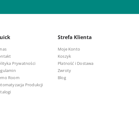
uick
Strefa Klienta
nas
Moje Konto
ontakt
Koszyk
lityka Prywatności
Płatność i Dostawa
egulamin
Zwroty
emo Room
Blog
tomatyzacja Produkcji
talogi