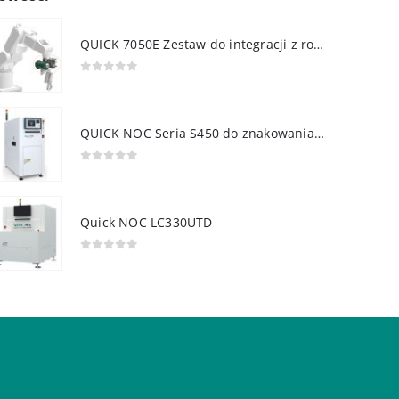
QUICK 7050E Zestaw do integracji z robotem
0
out of 5
QUICK NOC Seria S450 do znakowania PCB
0
out of 5
Quick NOC LC330UTD
0
out of 5