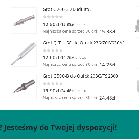
Grot Q200-3.2D (dłuto 3
0
out of 5
12.50
zł
15.38
zł
(
brutto)
Najniższa cena sprzed 30 dni:
.
15.38
zł
lutownicza z lutownicą pincetową 60W
Grot Q-T-1.5C do Quick 236/706/936A/3104/3102/TS1100
0
out of 5
12.00
zł
14.76
zł
(
brutto)
Najniższa cena sprzed 30 dni:
.
14.76
zł
Quick TR-1 Inteligentna Przenośna Stacja Hot-Air
Grot Q500-B do Quick 203G/TS2300
0
out of 5
19.90
zł
24.48
zł
(
brutto)
Najniższa cena sprzed 30 dni:
.
24.48
zł
? Jesteśmy do Twojej dyspozycji!