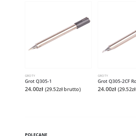
GROTY
GROTY
Grot Q305-1
24.00
zł
24.00
zł
(
29.52
zł
brutto)
(
29.52
zł
POLECANE