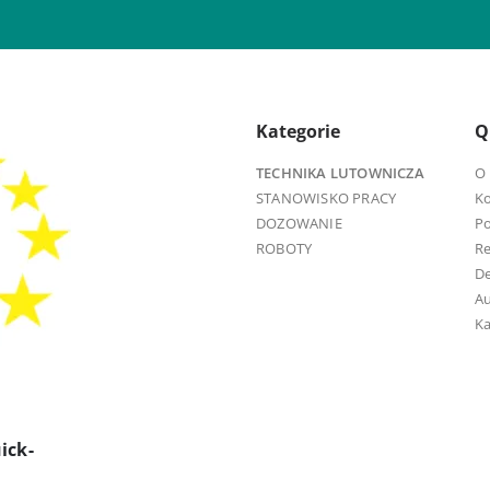
Kategorie
Q
TECHNIKA LUTOWNICZA
O 
STANOWISKO PRACY
K
DOZOWANIE
Po
ROBOTY
R
D
Au
Ka
ick-