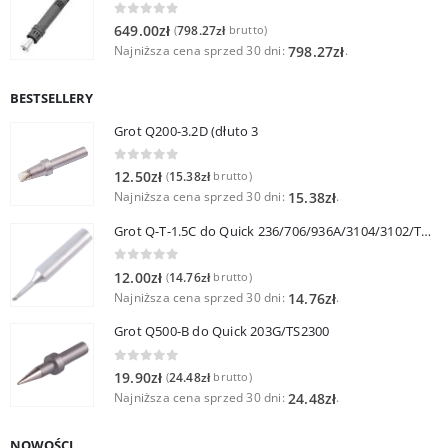
0
out of 5
649.00
zł
798.27
zł
(
brutto)
Najniższa cena sprzed 30 dni:
.
798.27
zł
BESTSELLERY
Grot Q200-3.2D (dłuto 3
0
out of 5
12.50
zł
15.38
zł
(
brutto)
Najniższa cena sprzed 30 dni:
.
15.38
zł
Grot Q-T-1.5C do Quick 236/706/936A/3104/3102/TS1100
0
out of 5
12.00
zł
14.76
zł
(
brutto)
Najniższa cena sprzed 30 dni:
.
14.76
zł
Grot Q500-B do Quick 203G/TS2300
0
out of 5
19.90
zł
24.48
zł
(
brutto)
Najniższa cena sprzed 30 dni:
.
24.48
zł
NOWOŚCI