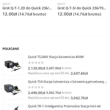
GROTY
GROTY
Grot Q-T-1.2D do Quick 236/706/936A/3104/3102/TS1100
Grot Q-T-SI do Quick 236/706/936A/3104/3102/TS1100
12.00
zł
12.00
zł
(
14.76
zł
brutto)
(
14.76
zł
brutto)
POLECANE
Quick TS2400 Stacja lutownicza 400W
0
out of 5
2,120.00
zł
2,607.60
zł
(
brutto)
Najniższa cena sprzed 30 dni:
.
2,607.60
zł
Quick TS6 Stacja lutownicza z lutownicą pincetową 60W
0
out of 5
2,490.00
zł
3,062.70
zł
(
brutto)
Najniższa cena sprzed 30 dni:
.
3,062.70
zł
Quick TR-1 Inteligentna Przenośna Stacja Hot-Air