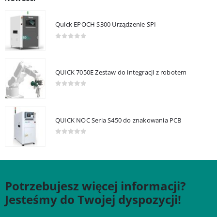
Quick EPOCH S300 Urządzenie SPI
0
out of 5
QUICK 7050E Zestaw do integracji z robotem
0
out of 5
QUICK NOC Seria S450 do znakowania PCB
0
out of 5
Potrzebujesz więcej informacji?
Jesteśmy do Twojej dyspozycji!