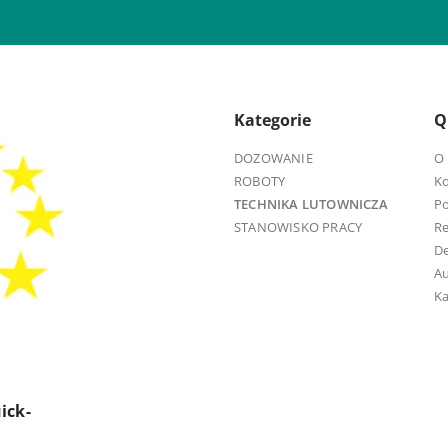
Kategorie
Q
DOZOWANIE
O 
ROBOTY
K
TECHNIKA LUTOWNICZA
Po
STANOWISKO PRACY
R
D
Au
Ka
ick-