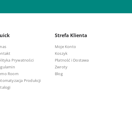
uick
Strefa Klienta
nas
Moje Konto
ontakt
Koszyk
lityka Prywatności
Płatność i Dostawa
egulamin
Zwroty
emo Room
Blog
tomatyzacja Produkcji
talogi