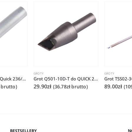
GROTY
GROTY
Grot Q-T-3.2D do Quick 236/706/936A/3104/3102/TS1100
Grot Q501-10D-T do QUICK 206D
29.90
zł
89.00
zł
brutto)
(
36.78
zł
brutto)
(
10
BESTSELLERY
N