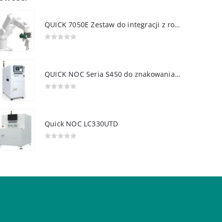
QUICK 7050E Zestaw do integracji z robotem
0
out of 5
QUICK NOC Seria S450 do znakowania PCB
0
out of 5
Quick NOC LC330UTD
0
out of 5