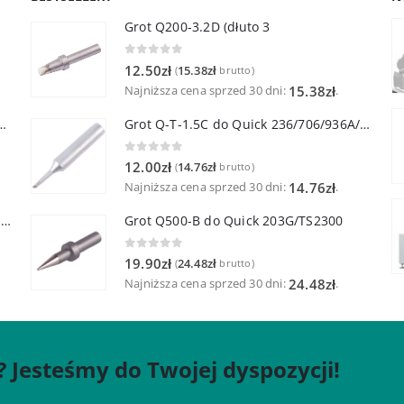
Grot Q200-3.2D (dłuto 3
0
out of 5
12.50
zł
15.38
zł
(
brutto)
Najniższa cena sprzed 30 dni:
.
15.38
zł
lutownicza z lutownicą pincetową 60W
Grot Q-T-1.5C do Quick 236/706/936A/3104/3102/TS1100
0
out of 5
12.00
zł
14.76
zł
(
brutto)
Najniższa cena sprzed 30 dni:
.
14.76
zł
Quick TR-1 Inteligentna Przenośna Stacja Hot-Air
Grot Q500-B do Quick 203G/TS2300
0
out of 5
19.90
zł
24.48
zł
(
brutto)
Najniższa cena sprzed 30 dni:
.
24.48
zł
? Jesteśmy do Twojej dyspozycji!