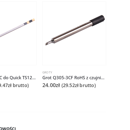
GROTY
GROTY
Grot TSS02-3C do Quick TS1200
Grot Q305-3CF RoHS z czujnikiem do Quick 303D
24.00
zł
19.90
zł
9.47
zł
brutto)
(
29.52
zł
brutto)
OWOŚCI