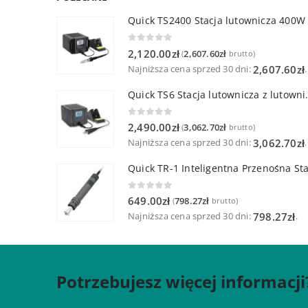
Quick TS2400 Stacja lutownicza 400W
0
out of 5
2,120.00
zł
2,607.60
zł
(
brutto)
Najniższa cena sprzed 30 dni:
.
2,607.60
zł
Quick TS6 Stacja 
0
out of 5
2,490.00
zł
3,062.70
zł
(
brutto)
Najniższa cena sprzed 30 dni:
.
3,062.70
zł
0
out of 5
649.00
zł
798.27
zł
(
brutto)
Najniższa cena sprzed 30 dni:
.
798.27
zł
Potrzebujesz więcej informacji