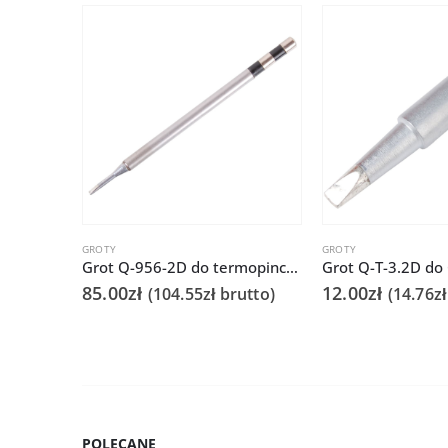
GROTY
GROTY
Grot Q-956-2D do termopincety QUICK986 do tweezer / TWZ120
85.00
zł
12.00
zł
(
104.55
zł
brutto)
(
14.76
zł
POLECANE