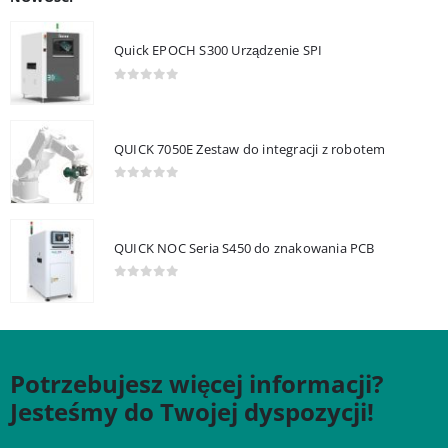
Quick EPOCH S300 Urządzenie SPI
0
out of 5
QUICK 7050E Zestaw do integracji z robotem
0
out of 5
QUICK NOC Seria S450 do znakowania PCB
0
out of 5
Potrzebujesz więcej informacji?
Jesteśmy do Twojej dyspozycji!