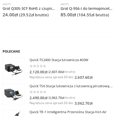
GROTY
GROTY
Grot Q305-3CF RoHS z czujnikiem do Quick 303D
Grot Q-956-I do termopincety Quick 986 do tweezera / TWZ120
24.00
zł
85.00
zł
(
29.52
zł
brutto)
(
104.55
zł
brutto)
POLECANE
Quick TS2400 Stacja lutownicza 400W
0
out of 5
2,120.00
zł
2,607.60
zł
(
brutto)
Najniższa cena sprzed 30 dni:
.
2,607.60
zł
Quick TS6 Stacja lutownicza z lutownicą pincetową 60W
0
out of 5
2,490.00
zł
3,062.70
zł
(
brutto)
Najniższa cena sprzed 30 dni:
.
3,062.70
zł
Quick TR-1 Inteligentna Przenośna Stacja Hot-Air