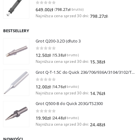
0
out of 5
649.00
zł
798.27
zł
(
brutto)
Najniższa cena sprzed 30 dni:
.
798.27
zł
BESTSELLERY
Grot Q200-3.2D (dłuto 3
0
out of 5
12.50
zł
15.38
zł
(
brutto)
Najniższa cena sprzed 30 dni:
.
15.38
zł
Grot Q-T-1.5C do Quick 236/706/936A/3104/3102/TS1100
0
out of 5
12.00
zł
14.76
zł
(
brutto)
Najniższa cena sprzed 30 dni:
.
14.76
zł
Grot Q500-B do Quick 203G/TS2300
0
out of 5
19.90
zł
24.48
zł
(
brutto)
Najniższa cena sprzed 30 dni:
.
24.48
zł
NOWOŚCI