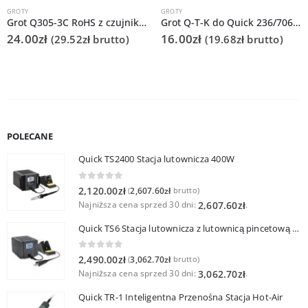
GROTY
GROTY
Grot Q305-3C RoHS z czujnikiem do Quick 303D
Grot Q-T-K do Quick 236/706/936A/3104/3102/TS1100
24.00
zł
16.00
zł
(
29.52
zł
brutto)
(
19.68
zł
brutto)
POLECANE
Quick TS2400 Stacja lutownicza 400W
0
out of 5
2,120.00
zł
2,607.60
zł
(
brutto)
Najniższa cena sprzed 30 dni:
.
2,607.60
zł
Quick TS6 Stacja lutownicza z lutownicą pincetową 60W
0
out of 5
2,490.00
zł
3,062.70
zł
(
brutto)
Najniższa cena sprzed 30 dni:
.
3,062.70
zł
Quick TR-1 Inteligentna Przenośna Stacja Hot-Air