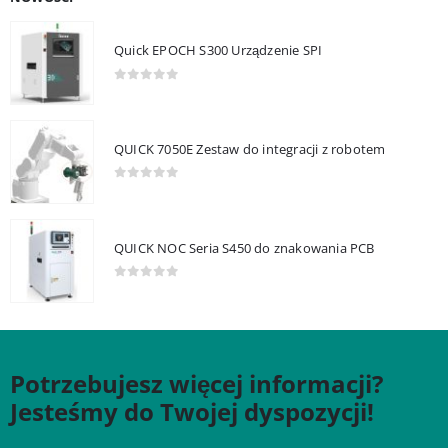
Quick EPOCH S300 Urządzenie SPI
0
out of 5
QUICK 7050E Zestaw do integracji z robotem
0
out of 5
QUICK NOC Seria S450 do znakowania PCB
0
out of 5
Potrzebujesz więcej informacji?
Jesteśmy do Twojej dyspozycji!