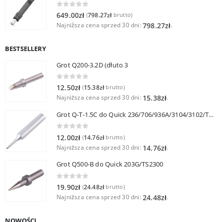
0
out of 5
649.00
zł
798.27
zł
(
brutto)
Najniższa cena sprzed 30 dni:
.
798.27
zł
BESTSELLERY
Grot Q200-3.2D (dłuto 3
0
out of 5
12.50
zł
15.38
zł
(
brutto)
Najniższa cena sprzed 30 dni:
.
15.38
zł
Grot Q-T-1.5C do Quick 236/706/936A/3104/3102/TS1100
0
out of 5
12.00
zł
14.76
zł
(
brutto)
Najniższa cena sprzed 30 dni:
.
14.76
zł
Grot Q500-B do Quick 203G/TS2300
0
out of 5
19.90
zł
24.48
zł
(
brutto)
Najniższa cena sprzed 30 dni:
.
24.48
zł
NOWOŚCI