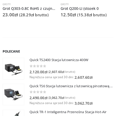
GROTY
GROTY
Grot Q303-0.8C RoHS z czujnikiem do Quick 202D
Grot Q200-LI (stożek 0
23.00
zł
12.50
zł
(
28.29
zł
brutto)
(
15.38
zł
brutto)
POLECANE
Quick TS2400 Stacja lutownicza 400W
0
out of 5
2,120.00
zł
2,607.60
zł
(
brutto)
Najniższa cena sprzed 30 dni:
.
2,607.60
zł
Quick TS6 Stacja lutownicza z lutownicą pincetową 60W
0
out of 5
2,490.00
zł
3,062.70
zł
(
brutto)
Najniższa cena sprzed 30 dni:
.
3,062.70
zł
Quick TR-1 Inteligentna Przenośna Stacja Hot-Air