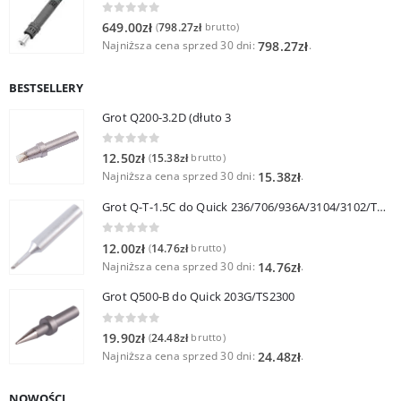
0
out of 5
649.00
zł
798.27
zł
(
brutto)
Najniższa cena sprzed 30 dni:
.
798.27
zł
BESTSELLERY
Grot Q200-3.2D (dłuto 3
0
out of 5
12.50
zł
15.38
zł
(
brutto)
Najniższa cena sprzed 30 dni:
.
15.38
zł
Grot Q-T-1.5C do Quick 236/706/936A/3104/3102/TS1100
0
out of 5
12.00
zł
14.76
zł
(
brutto)
Najniższa cena sprzed 30 dni:
.
14.76
zł
Grot Q500-B do Quick 203G/TS2300
0
out of 5
19.90
zł
24.48
zł
(
brutto)
Najniższa cena sprzed 30 dni:
.
24.48
zł
NOWOŚCI