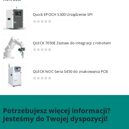
Quick EPOCH S300 Urządzenie SPI
0
out of 5
QUICK 7050E Zestaw do integracji z robotem
0
out of 5
QUICK NOC Seria S450 do znakowania PCB
0
out of 5
Potrzebujesz więcej informacji?
Jesteśmy do Twojej dyspozycji!