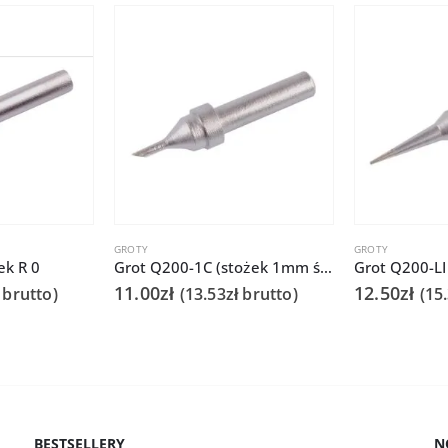
GROTY
GROTY
ek R 0
Grot Q200-1C (stożek 1mm ścięty) 3202/203H/376D/LF3000
Grot Q200-LI
11.00
zł
12.50
zł
brutto)
(
13.53
zł
brutto)
(
15
BESTSELLERY
N