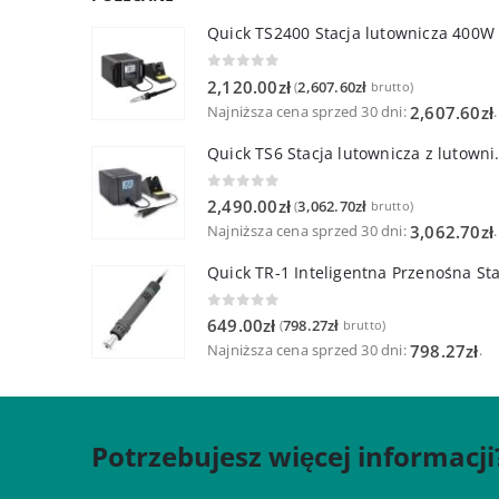
Quick TS2400 Stacja lutownicza 400W
0
out of 5
2,120.00
zł
2,607.60
zł
(
brutto)
Najniższa cena sprzed 30 dni:
.
2,607.60
zł
Quick TS6 Stacja 
0
out of 5
2,490.00
zł
3,062.70
zł
(
brutto)
Najniższa cena sprzed 30 dni:
.
3,062.70
zł
0
out of 5
649.00
zł
798.27
zł
(
brutto)
Najniższa cena sprzed 30 dni:
.
798.27
zł
Potrzebujesz więcej informacji