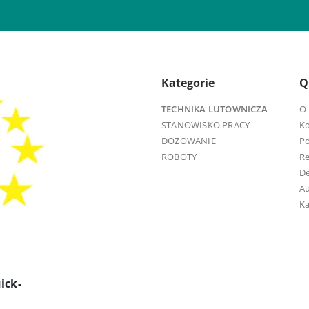
Kategorie
Q
TECHNIKA LUTOWNICZA
O 
STANOWISKO PRACY
K
DOZOWANIE
Po
ROBOTY
R
D
Au
Ka
ick-