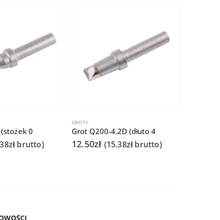
GROTY
GROTY
 (stożek 0
Grot Q200-4.2D (dłuto 4
12.50
zł
29.90
zł
.38
zł
brutto)
(
15.38
zł
brutto)
OWOŚCI