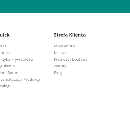
uick
Strefa Klienta
nas
Moje Konto
ontakt
Koszyk
lityka Prywatności
Płatność i Dostawa
egulamin
Zwroty
emo Room
Blog
tomatyzacja Produkcji
talogi