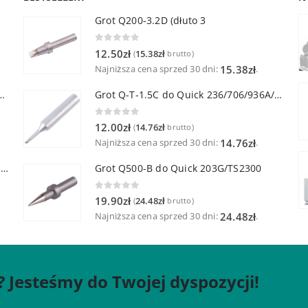
Grot Q200-3.2D (dłuto 3
0
out of 5
12.50
zł
15.38
zł
(
brutto)
Najniższa cena sprzed 30 dni:
.
15.38
zł
lutownicza z lutownicą pincetową 60W
Grot Q-T-1.5C do Quick 236/706/936A/3104/3102/TS1100
0
out of 5
12.00
zł
14.76
zł
(
brutto)
Najniższa cena sprzed 30 dni:
.
14.76
zł
Quick TR-1 Inteligentna Przenośna Stacja Hot-Air
Grot Q500-B do Quick 203G/TS2300
0
out of 5
19.90
zł
24.48
zł
(
brutto)
Najniższa cena sprzed 30 dni:
.
24.48
zł
? Jesteśmy do Twojej dyspozycji!