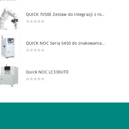
QUICK 7050E Zestaw do integracji z robotem
0
out of 5
QUICK NOC Seria S450 do znakowania PCB
0
out of 5
Quick NOC LC330UTD
0
out of 5