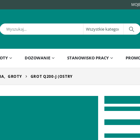
MOJ
OTY
DOZOWANIE
STANOWISKO PRACY
PROMO
IA
,
GROTY
GROT Q200-J (OSTRY