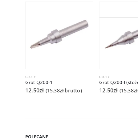
GROTY
GROTY
Grot Q200-1
Grot Q200-I (stoż
12.50
zł
12.50
zł
(
15.38
zł
brutto)
(
15.38
zł
POLECANE