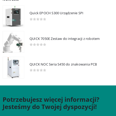
Quick EPOCH S300 Urządzenie SPI
0
out of 5
QUICK 7050E Zestaw do integracji z robotem
0
out of 5
QUICK NOC Seria S450 do znakowania PCB
0
out of 5
Potrzebujesz więcej informacji?
Jesteśmy do Twojej dyspozycji!