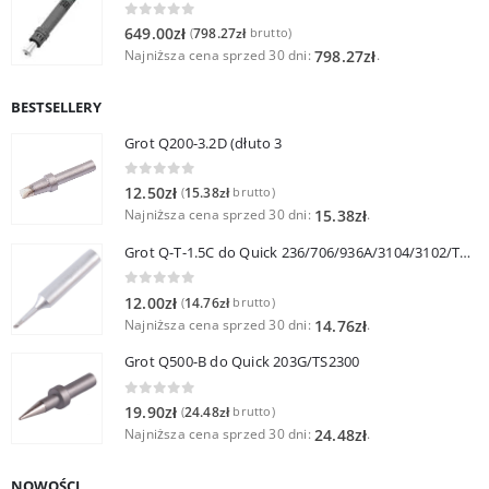
0
out of 5
649.00
zł
798.27
zł
(
brutto)
Najniższa cena sprzed 30 dni:
.
798.27
zł
BESTSELLERY
Grot Q200-3.2D (dłuto 3
0
out of 5
12.50
zł
15.38
zł
(
brutto)
Najniższa cena sprzed 30 dni:
.
15.38
zł
Grot Q-T-1.5C do Quick 236/706/936A/3104/3102/TS1100
0
out of 5
12.00
zł
14.76
zł
(
brutto)
Najniższa cena sprzed 30 dni:
.
14.76
zł
Grot Q500-B do Quick 203G/TS2300
0
out of 5
19.90
zł
24.48
zł
(
brutto)
Najniższa cena sprzed 30 dni:
.
24.48
zł
NOWOŚCI