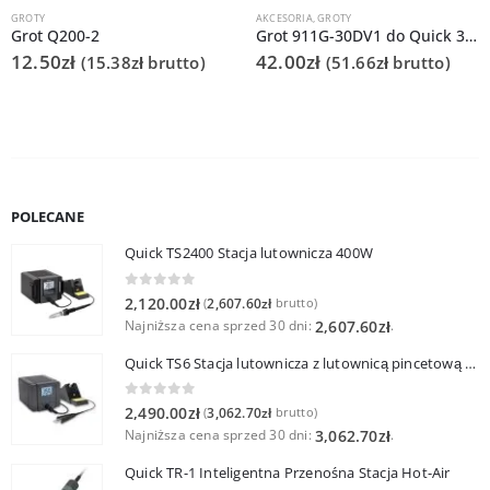
GROTY
AKCESORIA
,
GROTY
Grot Q200-2
Grot 911G-30DV1 do Quick 378C
12.50
zł
42.00
zł
(
15.38
zł
brutto)
(
51.66
zł
brutto)
POLECANE
Quick TS2400 Stacja lutownicza 400W
0
out of 5
2,120.00
zł
2,607.60
zł
(
brutto)
Najniższa cena sprzed 30 dni:
.
2,607.60
zł
Quick TS6 Stacja lutownicza z lutownicą pincetową 60W
0
out of 5
2,490.00
zł
3,062.70
zł
(
brutto)
Najniższa cena sprzed 30 dni:
.
3,062.70
zł
Quick TR-1 Inteligentna Przenośna Stacja Hot-Air