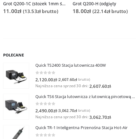
Grot Q200-1C (stożek 1mm ścięty) 3202/203H/376D/LF3000
Grot Q200-H (odgięty
11.00
zł
18.00
zł
(
13.53
zł
brutto)
(
22.14
zł
brutto)
POLECANE
Quick TS2400 Stacja lutownicza 400W
0
out of 5
2,120.00
zł
2,607.60
zł
(
brutto)
Najniższa cena sprzed 30 dni:
.
2,607.60
zł
Quick TS6 Stacja lutownicza z lutownicą pincetową 60W
0
out of 5
2,490.00
zł
3,062.70
zł
(
brutto)
Najniższa cena sprzed 30 dni:
.
3,062.70
zł
Quick TR-1 Inteligentna Przenośna Stacja Hot-Air