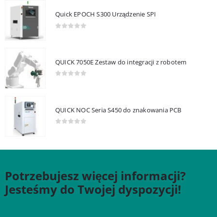
Quick EPOCH S300 Urządzenie SPI
0
out of 5
QUICK 7050E Zestaw do integracji z robotem
0
out of 5
QUICK NOC Seria S450 do znakowania PCB
0
out of 5
Potrzebujesz więcej informacji?
Jesteśmy do Twojej dyspozycji!