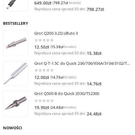
0
out of 5
649.00
zł
798.27
zł
(
brutto)
Najniższa cena sprzed 30 dni:
.
798.27
zł
BESTSELLERY
Grot Q200-3.2D (dłuto 3
0
out of 5
12.50
zł
15.38
zł
(
brutto)
Najniższa cena sprzed 30 dni:
.
15.38
zł
Grot Q-T-1.5C do Quick 236/706/936A/3104/3102/TS1100
0
out of 5
12.00
zł
14.76
zł
(
brutto)
Najniższa cena sprzed 30 dni:
.
14.76
zł
Grot Q500-B do Quick 203G/TS2300
0
out of 5
19.90
zł
24.48
zł
(
brutto)
Najniższa cena sprzed 30 dni:
.
24.48
zł
NOWOŚCI