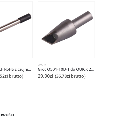
GROTY
AKCESORIA
,
Grot Q305-3CF RoHS z czujnikiem do Quick 303D
Grot Q501-10D-T do QUICK 206D
29.90
zł
42.00
zł
.52
zł
brutto)
(
36.78
zł
brutto)
OWOŚCI