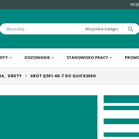
MOJ
OTY
DOZOWANIE
STANOWISKO PRACY
PROMO
IA
,
GROTY
GROT Q501-6D-T DO QUICK206D