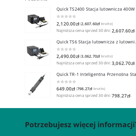
Quick TS2400 Stacja lutownicza 400W
0
out of 5
2,120.00
zł
2,607.60
zł
(
brutto)
Najniższa cena sprzed 30 dni:
.
2,607.60
zł
Quick TS6 Stacja 
0
out of 5
2,490.00
zł
3,062.70
zł
(
brutto)
Najniższa cena sprzed 30 dni:
.
3,062.70
zł
0
out of 5
649.00
zł
798.27
zł
(
brutto)
Najniższa cena sprzed 30 dni:
.
798.27
zł
Potrzebujesz więcej informacji