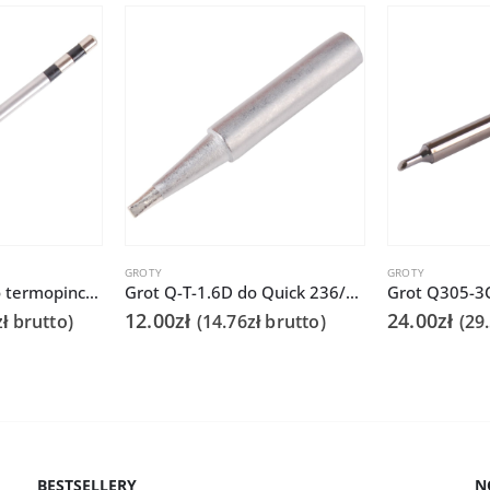
GROTY
GROTY
Grot Q-956-1D do termopincety Quick 986 do tweezera / TWZ120
Grot Q-T-1.6D do Quick 236/706/936A/3104/3102/TS1100
12.00
zł
24.00
zł
zł
brutto)
(
14.76
zł
brutto)
(
29
BESTSELLERY
N