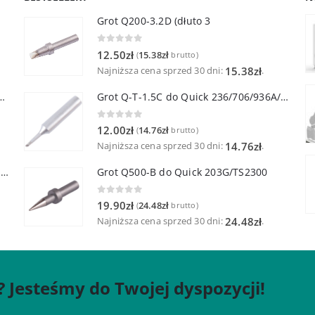
Grot Q200-3.2D (dłuto 3
0
out of 5
12.50
zł
15.38
zł
(
brutto)
Najniższa cena sprzed 30 dni:
.
15.38
zł
lutownicza z lutownicą pincetową 60W
Grot Q-T-1.5C do Quick 236/706/936A/3104/3102/TS1100
0
out of 5
12.00
zł
14.76
zł
(
brutto)
Najniższa cena sprzed 30 dni:
.
14.76
zł
Quick TR-1 Inteligentna Przenośna Stacja Hot-Air
Grot Q500-B do Quick 203G/TS2300
0
out of 5
19.90
zł
24.48
zł
(
brutto)
Najniższa cena sprzed 30 dni:
.
24.48
zł
? Jesteśmy do Twojej dyspozycji!