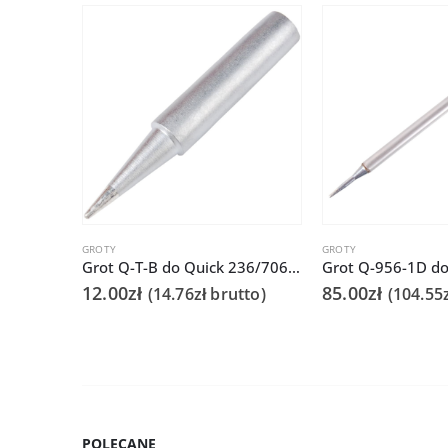
GROTY
GROTY
Grot Q-T-B do Quick 236/706/936A/3104/3102/TS1100
12.00
zł
85.00
zł
(
14.76
zł
brutto)
(
104.55
POLECANE