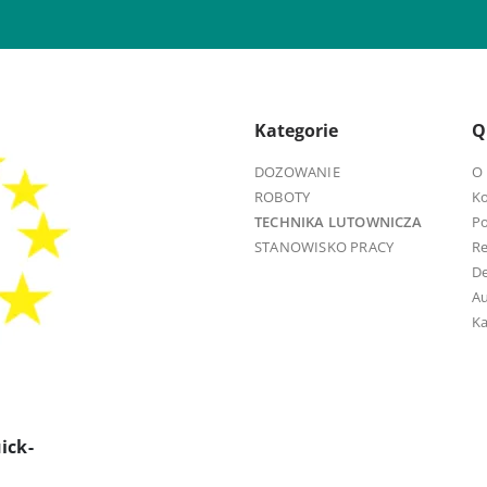
Kategorie
Q
DOZOWANIE
O 
ROBOTY
K
TECHNIKA LUTOWNICZA
Po
STANOWISKO PRACY
R
D
Au
Ka
ick-