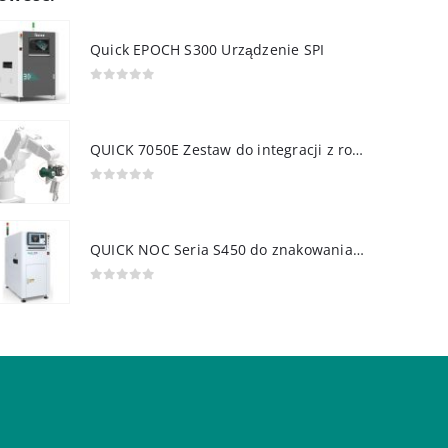
Quick EPOCH S300 Urządzenie SPI
0
out of 5
QUICK 7050E Zestaw do integracji z robotem
0
out of 5
QUICK NOC Seria S450 do znakowania PCB
0
out of 5