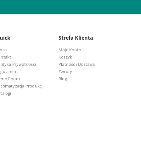
uick
Strefa Klienta
nas
Moje Konto
ontakt
Koszyk
lityka Prywatności
Płatność i Dostawa
egulamin
Zwroty
emo Room
Blog
tomatyzacja Produkcji
talogi