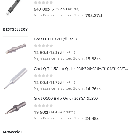
0
out of 5
649.00
zł
798.27
zł
(
brutto)
Najniższa cena sprzed 30 dni:
.
798.27
zł
BESTSELLERY
Grot Q200-3.2D (dłuto 3
0
out of 5
12.50
zł
15.38
zł
(
brutto)
Najniższa cena sprzed 30 dni:
.
15.38
zł
Grot Q-T-1.5C do Quick 236/706/936A/3104/3102/TS1100
0
out of 5
12.00
zł
14.76
zł
(
brutto)
Najniższa cena sprzed 30 dni:
.
14.76
zł
Grot Q500-B do Quick 203G/TS2300
0
out of 5
19.90
zł
24.48
zł
(
brutto)
Najniższa cena sprzed 30 dni:
.
24.48
zł
NOWOŚCI