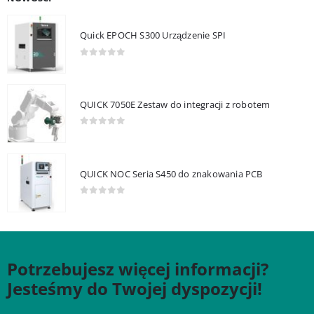
Quick EPOCH S300 Urządzenie SPI
0
out of 5
QUICK 7050E Zestaw do integracji z robotem
0
out of 5
QUICK NOC Seria S450 do znakowania PCB
0
out of 5
Potrzebujesz więcej informacji?
Jesteśmy do Twojej dyspozycji!