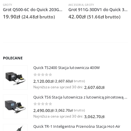
GROTY
AKCESORIA
,
GROTY
Grot Q500-6C do Quick 203G/TS2300
Grot 911G-30DV1 do Quick 378C
19.90
zł
42.00
zł
(
24.48
zł
brutto)
(
51.66
zł
brutto)
POLECANE
Quick TS2400 Stacja lutownicza 400W
0
out of 5
2,120.00
zł
2,607.60
zł
(
brutto)
Najniższa cena sprzed 30 dni:
.
2,607.60
zł
Quick TS6 Stacja lutownicza z lutownicą pincetową 60W
0
out of 5
2,490.00
zł
3,062.70
zł
(
brutto)
Najniższa cena sprzed 30 dni:
.
3,062.70
zł
Quick TR-1 Inteligentna Przenośna Stacja Hot-Air