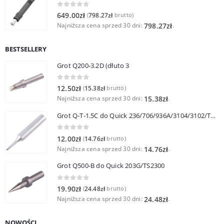
0
out of 5
649.00
zł
798.27
zł
(
brutto)
Najniższa cena sprzed 30 dni:
.
798.27
zł
BESTSELLERY
Grot Q200-3.2D (dłuto 3
0
out of 5
12.50
zł
15.38
zł
(
brutto)
Najniższa cena sprzed 30 dni:
.
15.38
zł
Grot Q-T-1.5C do Quick 236/706/936A/3104/3102/TS1100
0
out of 5
12.00
zł
14.76
zł
(
brutto)
Najniższa cena sprzed 30 dni:
.
14.76
zł
Grot Q500-B do Quick 203G/TS2300
0
out of 5
19.90
zł
24.48
zł
(
brutto)
Najniższa cena sprzed 30 dni:
.
24.48
zł
NOWOŚCI