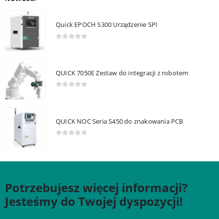
Quick EPOCH S300 Urządzenie SPI
0
out of 5
QUICK 7050E Zestaw do integracji z robotem
0
out of 5
QUICK NOC Seria S450 do znakowania PCB
0
out of 5
Potrzebujesz więcej informacji?
Jesteśmy do Twojej dyspozycji!