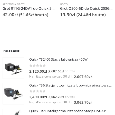
AKCESORIA
,
GROTY
GROTY
Grot 911G-24DV1 do Quick 378C
Grot Q500-5D do Quick 203G/TS2300
42.00
zł
19.90
zł
(
51.66
zł
brutto)
(
24.48
zł
brutto)
POLECANE
Quick TS2400 Stacja lutownicza 400W
0
out of 5
2,120.00
zł
2,607.60
zł
(
brutto)
Najniższa cena sprzed 30 dni:
.
2,607.60
zł
Quick TS6 Stacja lutownicza z lutownicą pincetową 60W
0
out of 5
2,490.00
zł
3,062.70
zł
(
brutto)
Najniższa cena sprzed 30 dni:
.
3,062.70
zł
Quick TR-1 Inteligentna Przenośna Stacja Hot-Air