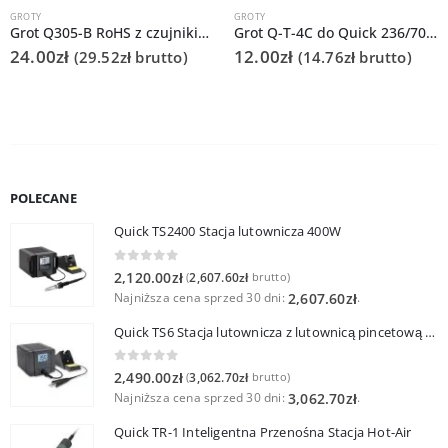
GROTY
GROTY
Grot Q305-B RoHS z czujnikiem do QUICK303D
Grot Q-T-4C do Quick 236/706/936A/3104/3102/TS1100
24.00
zł
12.00
zł
(
29.52
zł
brutto)
(
14.76
zł
brutto)
POLECANE
Quick TS2400 Stacja lutownicza 400W
0
out of 5
2,120.00
zł
2,607.60
zł
(
brutto)
Najniższa cena sprzed 30 dni:
.
2,607.60
zł
Quick TS6 Stacja lutownicza z lutownicą pincetową 60W
0
out of 5
2,490.00
zł
3,062.70
zł
(
brutto)
Najniższa cena sprzed 30 dni:
.
3,062.70
zł
Quick TR-1 Inteligentna Przenośna Stacja Hot-Air