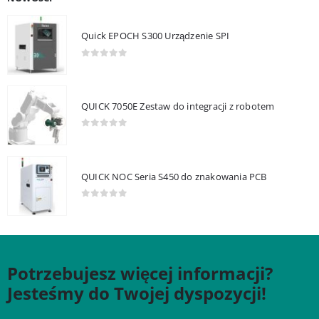
Quick EPOCH S300 Urządzenie SPI
0
out of 5
QUICK 7050E Zestaw do integracji z robotem
0
out of 5
QUICK NOC Seria S450 do znakowania PCB
0
out of 5
Potrzebujesz więcej informacji?
Jesteśmy do Twojej dyspozycji!