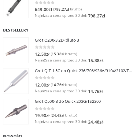
0
out of 5
649.00
zł
798.27
zł
(
brutto)
Najniższa cena sprzed 30 dni:
.
798.27
zł
BESTSELLERY
Grot Q200-3.2D (dłuto 3
0
out of 5
12.50
zł
15.38
zł
(
brutto)
Najniższa cena sprzed 30 dni:
.
15.38
zł
Grot Q-T-1.5C do Quick 236/706/936A/3104/3102/TS1100
0
out of 5
12.00
zł
14.76
zł
(
brutto)
Najniższa cena sprzed 30 dni:
.
14.76
zł
Grot Q500-B do Quick 203G/TS2300
0
out of 5
19.90
zł
24.48
zł
(
brutto)
Najniższa cena sprzed 30 dni:
.
24.48
zł
NOWOŚCI