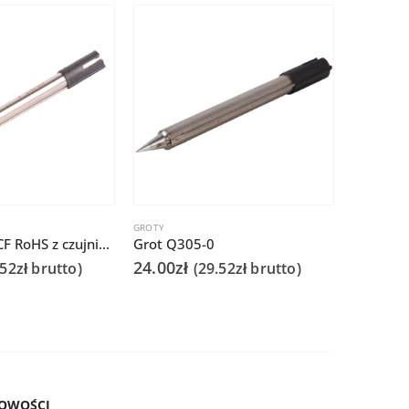
GROTY
GROTY
Grot Q305-2CF RoHS z czujnikiem do Quick 303D
Grot Q305-0
24.00
zł
25.00
zł
.52
zł
brutto)
(
29.52
zł
brutto)
OWOŚCI