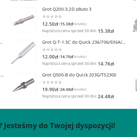
Grot Q200-3.2D (dłuto 3
0
out of 5
12.50
zł
15.38
zł
(
brutto)
Najniższa cena sprzed 30 dni:
.
15.38
zł
lutownicza z lutownicą pincetową 60W
Grot Q-T-1.5C do Quick 236/706/936A/3104/3102/TS1100
0
out of 5
12.00
zł
14.76
zł
(
brutto)
Najniższa cena sprzed 30 dni:
.
14.76
zł
Quick TR-1 Inteligentna Przenośna Stacja Hot-Air
Grot Q500-B do Quick 203G/TS2300
0
out of 5
19.90
zł
24.48
zł
(
brutto)
Najniższa cena sprzed 30 dni:
.
24.48
zł
? Jesteśmy do Twojej dyspozycji!