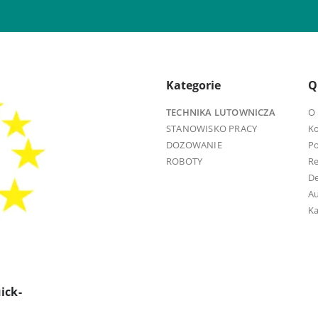
Kategorie
Q
TECHNIKA LUTOWNICZA
O 
STANOWISKO PRACY
K
DOZOWANIE
Po
ROBOTY
R
D
Au
Ka
ick-