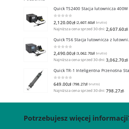
Quick TS2400 Stacja lutownicza 400W
0
out of 5
2,120.00
zł
2,607.60
zł
(
brutto)
Najniższa cena sprzed 30 dni:
.
2,607.60
zł
Quick TS6 Stacja 
0
out of 5
2,490.00
zł
3,062.70
zł
(
brutto)
Najniższa cena sprzed 30 dni:
.
3,062.70
zł
0
out of 5
649.00
zł
798.27
zł
(
brutto)
Najniższa cena sprzed 30 dni:
.
798.27
zł
Potrzebujesz więcej informacji