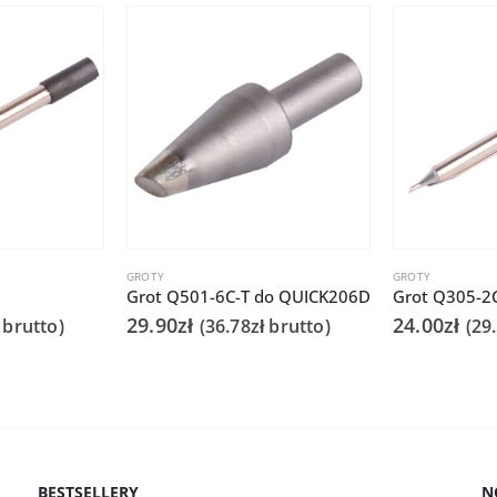
GROTY
GROTY
Grot Q501-6C-T do QUICK206D
29.90
zł
24.00
zł
brutto)
(
36.78
zł
brutto)
(
29
BESTSELLERY
N