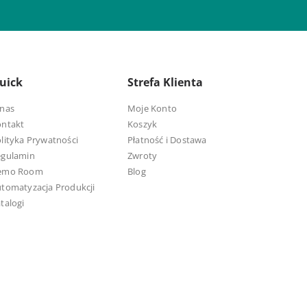
uick
Strefa Klienta
nas
Moje Konto
ontakt
Koszyk
lityka Prywatności
Płatność i Dostawa
egulamin
Zwroty
emo Room
Blog
tomatyzacja Produkcji
talogi