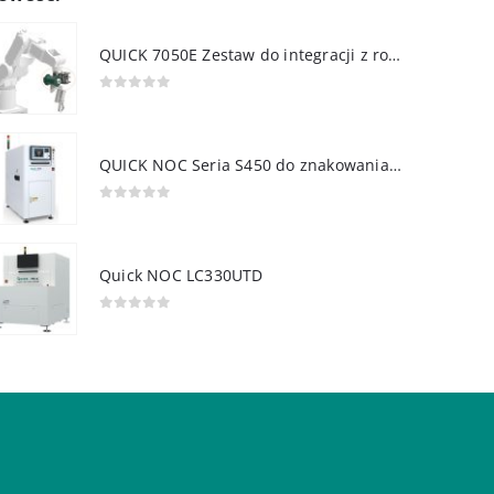
QUICK 7050E Zestaw do integracji z robotem
0
out of 5
QUICK NOC Seria S450 do znakowania PCB
0
out of 5
Quick NOC LC330UTD
0
out of 5