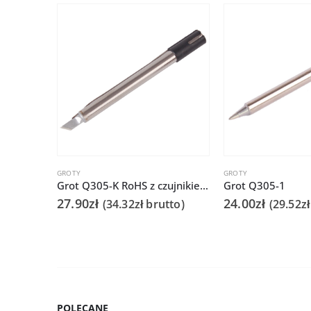
GROTY
GROTY
Grot Q305-K RoHS z czujnikiem do QUICK303D
Grot Q305-1
27.90
zł
24.00
zł
(
34.32
zł
brutto)
(
29.52
zł
POLECANE