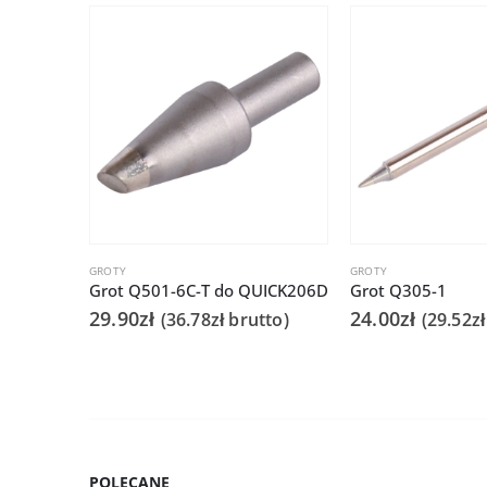
GROTY
GROTY
Grot Q501-6C-T do QUICK206D
Grot Q305-1
29.90
zł
24.00
zł
(
36.78
zł
brutto)
(
29.52
zł
POLECANE