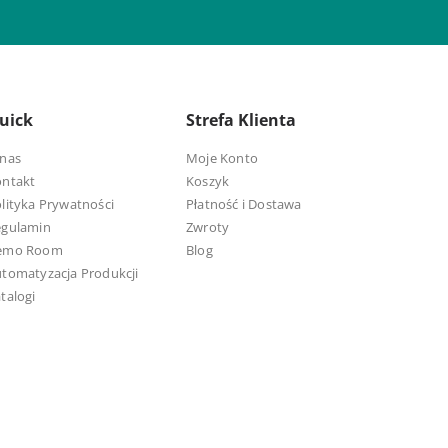
uick
Strefa Klienta
nas
Moje Konto
ontakt
Koszyk
lityka Prywatności
Płatność i Dostawa
egulamin
Zwroty
emo Room
Blog
tomatyzacja Produkcji
talogi