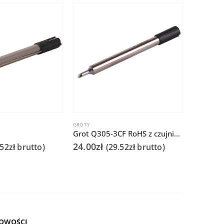
GROTY
GROTY
Grot Q305-3CF RoHS z czujnikiem do Quick 303D
24.00
zł
12.00
zł
.52
zł
brutto)
(
29.52
zł
brutto)
OWOŚCI