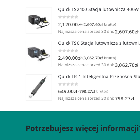
Quick TS2400 Stacja lutownicza 400W
0
out of 5
2,120.00
zł
2,607.60
zł
(
brutto)
Najniższa cena sprzed 30 dni:
.
2,607.60
zł
Quick TS6 Stacja 
0
out of 5
2,490.00
zł
3,062.70
zł
(
brutto)
Najniższa cena sprzed 30 dni:
.
3,062.70
zł
0
out of 5
649.00
zł
798.27
zł
(
brutto)
Najniższa cena sprzed 30 dni:
.
798.27
zł
Potrzebujesz więcej informacji