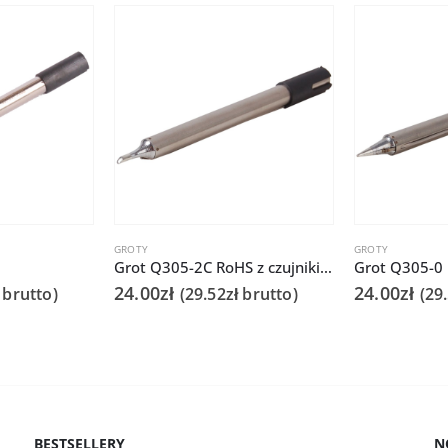
GROTY
GROTY
Grot Q305-2C RoHS z czujnikiem do Quick 303D
Grot Q305-0
24.00
zł
24.00
zł
brutto)
(
29.52
zł
brutto)
(
29
BESTSELLERY
N