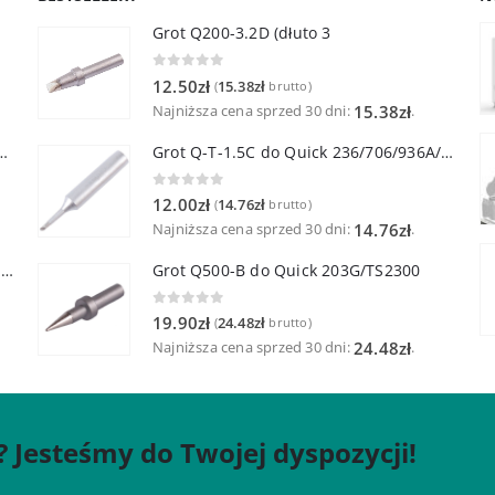
Grot Q200-3.2D (dłuto 3
0
out of 5
12.50
zł
15.38
zł
(
brutto)
Najniższa cena sprzed 30 dni:
.
15.38
zł
lutownicza z lutownicą pincetową 60W
Grot Q-T-1.5C do Quick 236/706/936A/3104/3102/TS1100
0
out of 5
12.00
zł
14.76
zł
(
brutto)
Najniższa cena sprzed 30 dni:
.
14.76
zł
Quick TR-1 Inteligentna Przenośna Stacja Hot-Air
Grot Q500-B do Quick 203G/TS2300
0
out of 5
19.90
zł
24.48
zł
(
brutto)
Najniższa cena sprzed 30 dni:
.
24.48
zł
? Jesteśmy do Twojej dyspozycji!