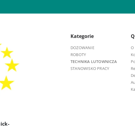
Kategorie
Q
DOZOWANIE
O 
ROBOTY
K
TECHNIKA LUTOWNICZA
Po
STANOWISKO PRACY
R
D
Au
Ka
ick-