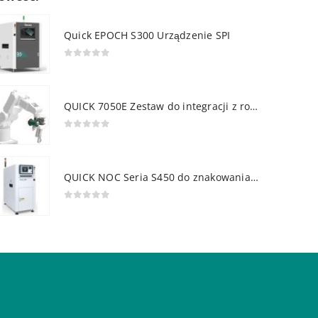
Quick EPOCH S300 Urządzenie SPI
0
out of 5
QUICK 7050E Zestaw do integracji z robotem
0
out of 5
QUICK NOC Seria S450 do znakowania PCB
0
out of 5