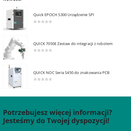
Quick EPOCH S300 Urządzenie SPI
0
out of 5
QUICK 7050E Zestaw do integracji z robotem
0
out of 5
QUICK NOC Seria S450 do znakowania PCB
0
out of 5
Potrzebujesz więcej informacji?
Jesteśmy do Twojej dyspozycji!