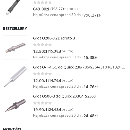
0
out of 5
649.00
zł
798.27
zł
(
brutto)
Najniższa cena sprzed 30 dni:
.
798.27
zł
BESTSELLERY
Grot Q200-3.2D (dłuto 3
0
out of 5
12.50
zł
15.38
zł
(
brutto)
Najniższa cena sprzed 30 dni:
.
15.38
zł
Grot Q-T-1.5C do Quick 236/706/936A/3104/3102/TS1100
0
out of 5
12.00
zł
14.76
zł
(
brutto)
Najniższa cena sprzed 30 dni:
.
14.76
zł
Grot Q500-B do Quick 203G/TS2300
0
out of 5
19.90
zł
24.48
zł
(
brutto)
Najniższa cena sprzed 30 dni:
.
24.48
zł
NOWOŚCI