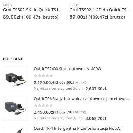
GROTY
GROTY
Grot TSS02-SK do Quick TS1200
Grot TSS02-1.2D do Quick TS1200
89.00
zł
89.00
zł
(
109.47
zł
brutto)
(
109.47
zł
brutto)
POLECANE
Quick TS2400 Stacja lutownicza 400W
0
out of 5
2,120.00
zł
2,607.60
zł
(
brutto)
Najniższa cena sprzed 30 dni:
.
2,607.60
zł
Quick TS6 Stacja lutownicza z lutownicą pincetową 60W
0
out of 5
2,490.00
zł
3,062.70
zł
(
brutto)
Najniższa cena sprzed 30 dni:
.
3,062.70
zł
Quick TR-1 Inteligentna Przenośna Stacja Hot-Air