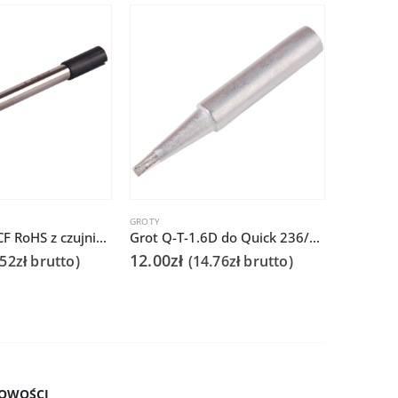
GROTY
GROTY
Grot Q305-3CF RoHS z czujnikiem do Quick 303D
Grot Q-T-1.6D do Quick 236/706/936A/3104/3102/TS1100
12.00
zł
89.00
zł
.52
zł
brutto)
(
14.76
zł
brutto)
OWOŚCI