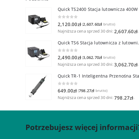
Quick TS2400 Stacja lutownicza 400W
0
out of 5
2,120.00
zł
2,607.60
zł
(
brutto)
Najniższa cena sprzed 30 dni:
.
2,607.60
zł
Quick TS6 Stacja 
0
out of 5
2,490.00
zł
3,062.70
zł
(
brutto)
Najniższa cena sprzed 30 dni:
.
3,062.70
zł
0
out of 5
649.00
zł
798.27
zł
(
brutto)
Najniższa cena sprzed 30 dni:
.
798.27
zł
Potrzebujesz więcej informacji