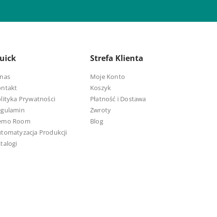
uick
Strefa Klienta
nas
Moje Konto
ontakt
Koszyk
lityka Prywatności
Płatność i Dostawa
egulamin
Zwroty
emo Room
Blog
tomatyzacja Produkcji
talogi