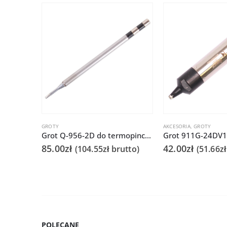
GROTY
AKCESORIA
,
GROTY
Grot Q-956-2D do termopincety QUICK986 do tweezer / TWZ120
85.00
zł
42.00
zł
(
104.55
zł
brutto)
(
51.66
zł
POLECANE