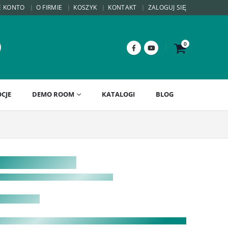
E KONTO
O FIRMIE
KOSZYK
KONTAKT
ZALOGUJ SIĘ
0
CJE
DEMO ROOM
KATALOGI
BLOG