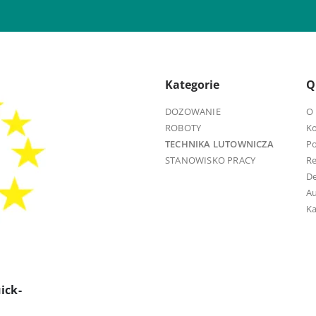
Kategorie
Q
DOZOWANIE
O 
ROBOTY
K
TECHNIKA LUTOWNICZA
Po
STANOWISKO PRACY
R
D
Au
Ka
ick-