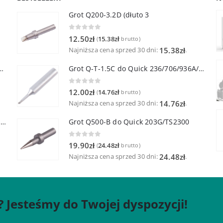
Grot Q200-3.2D (dłuto 3
0
out of 5
12.50
zł
15.38
zł
(
brutto)
Najniższa cena sprzed 30 dni:
.
15.38
zł
lutownicza z lutownicą pincetową 60W
Grot Q-T-1.5C do Quick 236/706/936A/3104/3102/TS1100
0
out of 5
12.00
zł
14.76
zł
(
brutto)
Najniższa cena sprzed 30 dni:
.
14.76
zł
Quick TR-1 Inteligentna Przenośna Stacja Hot-Air
Grot Q500-B do Quick 203G/TS2300
0
out of 5
19.90
zł
24.48
zł
(
brutto)
Najniższa cena sprzed 30 dni:
.
24.48
zł
? Jesteśmy do Twojej dyspozycji!