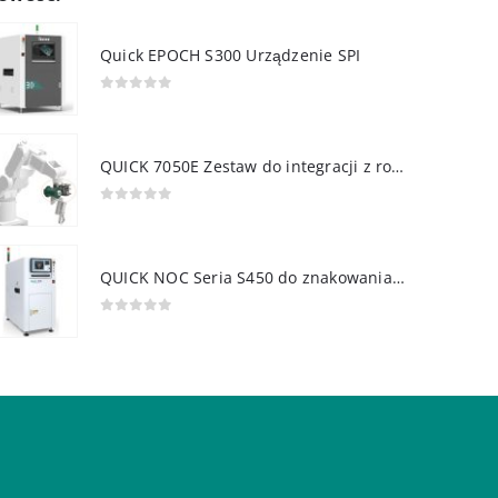
Quick EPOCH S300 Urządzenie SPI
0
out of 5
QUICK 7050E Zestaw do integracji z robotem
0
out of 5
QUICK NOC Seria S450 do znakowania PCB
0
out of 5