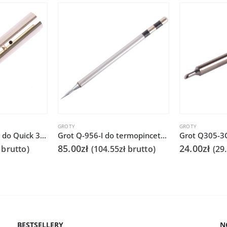
GROTY
GROTY
Grot 911G-24DV1 do Quick 378C
Grot Q-956-I do termopincety Quick 986 do tweezera / TWZ120
85.00
zł
24.00
zł
brutto)
(
104.55
zł
brutto)
(
29
BESTSELLERY
N