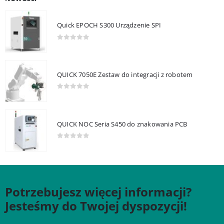
Quick EPOCH S300 Urządzenie SPI
0
out of 5
QUICK 7050E Zestaw do integracji z robotem
0
out of 5
QUICK NOC Seria S450 do znakowania PCB
0
out of 5
Potrzebujesz więcej informacji?
Jesteśmy do Twojej dyspozycji!