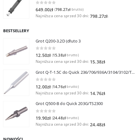
0
out of 5
649.00
zł
798.27
zł
(
brutto)
Najniższa cena sprzed 30 dni:
.
798.27
zł
BESTSELLERY
Grot Q200-3.2D (dłuto 3
0
out of 5
12.50
zł
15.38
zł
(
brutto)
Najniższa cena sprzed 30 dni:
.
15.38
zł
Grot Q-T-1.5C do Quick 236/706/936A/3104/3102/TS1100
0
out of 5
12.00
zł
14.76
zł
(
brutto)
Najniższa cena sprzed 30 dni:
.
14.76
zł
Grot Q500-B do Quick 203G/TS2300
0
out of 5
19.90
zł
24.48
zł
(
brutto)
Najniższa cena sprzed 30 dni:
.
24.48
zł
NOWOŚCI