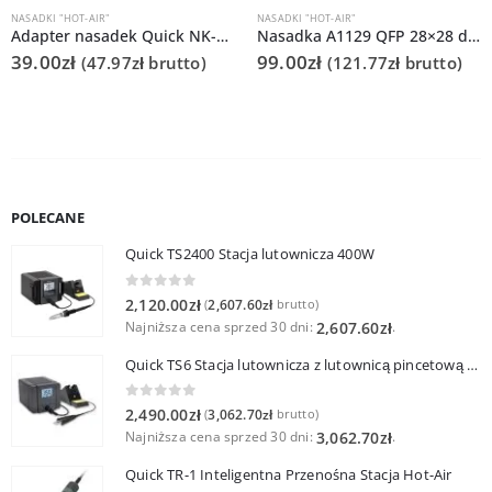
NASADKI "HOT-AIR"
NASADKI "HOT-AIR"
Adapter nasadek Quick NK-850 (do Q861DS)
Nasadka A1129 QFP 28×28 do Quick 861DS/855PG/706
39.00
zł
99.00
zł
(
47.97
zł
brutto)
(
121.77
zł
brutto)
POLECANE
Quick TS2400 Stacja lutownicza 400W
0
out of 5
2,120.00
zł
2,607.60
zł
(
brutto)
Najniższa cena sprzed 30 dni:
.
2,607.60
zł
Quick TS6 Stacja lutownicza z lutownicą pincetową 60W
0
out of 5
2,490.00
zł
3,062.70
zł
(
brutto)
Najniższa cena sprzed 30 dni:
.
3,062.70
zł
Quick TR-1 Inteligentna Przenośna Stacja Hot-Air