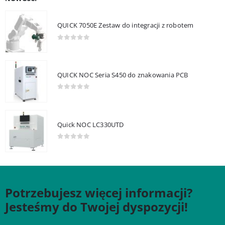
QUICK 7050E Zestaw do integracji z robotem
0
out of 5
QUICK NOC Seria S450 do znakowania PCB
0
out of 5
Quick NOC LC330UTD
0
out of 5
Potrzebujesz więcej informacji?
Jesteśmy do Twojej dyspozycji!