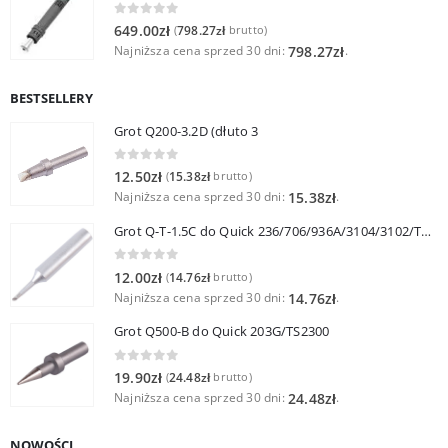
0
out of 5
649.00
zł
798.27
zł
(
brutto)
Najniższa cena sprzed 30 dni:
.
798.27
zł
BESTSELLERY
Grot Q200-3.2D (dłuto 3
0
out of 5
12.50
zł
15.38
zł
(
brutto)
Najniższa cena sprzed 30 dni:
.
15.38
zł
Grot Q-T-1.5C do Quick 236/706/936A/3104/3102/TS1100
0
out of 5
12.00
zł
14.76
zł
(
brutto)
Najniższa cena sprzed 30 dni:
.
14.76
zł
Grot Q500-B do Quick 203G/TS2300
0
out of 5
19.90
zł
24.48
zł
(
brutto)
Najniższa cena sprzed 30 dni:
.
24.48
zł
NOWOŚCI