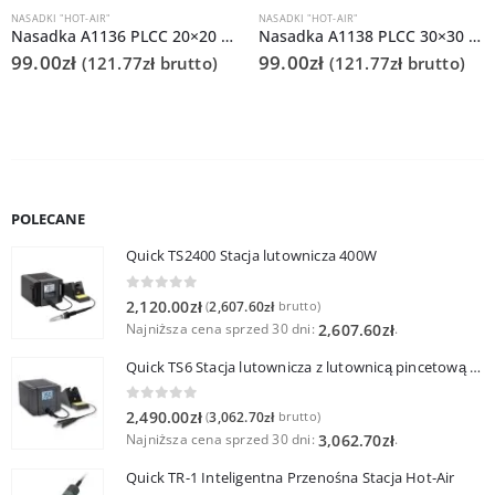
NASADKI "HOT-AIR"
NASADKI "HOT-AIR"
Nasadka A1136 PLCC 20×20 do Quick 861DS/855PG/706
Nasadka A1138 PLCC 30×30 do Quick 861DS/855PG/706
99.00
zł
99.00
zł
(
121.77
zł
brutto)
(
121.77
zł
brutto)
POLECANE
Quick TS2400 Stacja lutownicza 400W
0
out of 5
2,120.00
zł
2,607.60
zł
(
brutto)
Najniższa cena sprzed 30 dni:
.
2,607.60
zł
Quick TS6 Stacja lutownicza z lutownicą pincetową 60W
0
out of 5
2,490.00
zł
3,062.70
zł
(
brutto)
Najniższa cena sprzed 30 dni:
.
3,062.70
zł
Quick TR-1 Inteligentna Przenośna Stacja Hot-Air